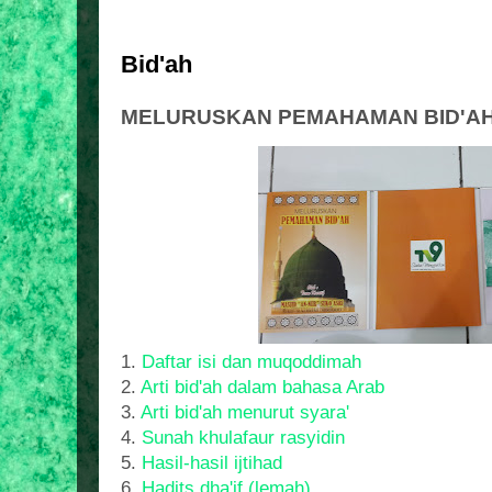
Bid'ah
MELURUSKAN PEMAHAMAN BID'A
1.
Daftar isi dan muqoddimah
2.
Arti bid'ah dalam bahasa Arab
3.
Arti bid'ah menurut syara'
4.
Sunah khulafaur rasyidin
5.
Hasil-hasil ijtihad
6.
Hadits dha'if (lemah)