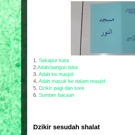
1.
Sekapur kata
2.
Adab bangun tidur
3.
Adab ke masjid
4.
Adab masuk ke dalam masjid
5.
Dzikir pagi dan sore
6.
Sumber bacaan
Dzikir sesudah shalat