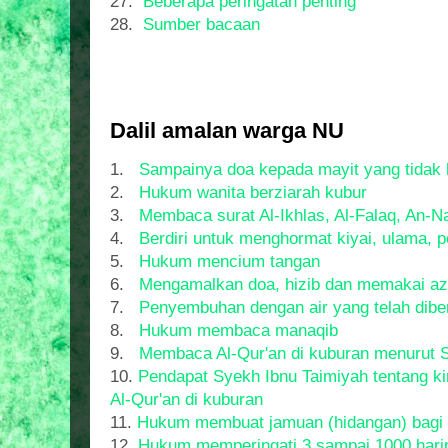
27.
Beberapa peringatan penting
28.
Sumber bacaan
Dalil amalan warga NU
1.
Sampainya doa kepada mayit yang tidak k
2.
Hukum wanita berziarah kubur
3.
Membaca surat Al-Ikhlas, Al-Falaq, An-N
4.
Berdiri untuk menghormat kiyai, ulama, 
5.
Hukum mencium tangan
6.
Mengamalkan doa, hizib dan memakai az
7.
Penyembuhan dengan air yang telah dibe
8.
Hukum membaca manaqib
9.
Membaca Al-Qur'an di kuburan menurut 
10.
Pendapat Syekh Ibnu Taimiyah tentang kir
Al-Qur'an di kuburan
11.
Hukum membuat jamuan (hidangan) bagi 
12.
Hukum memperingati 3 sampai 1000 hari