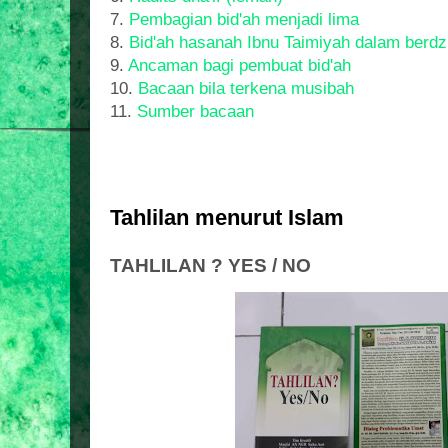
7.
Pembagian bid'ah menjadi lima
8.
Bid'ah hasanah Ibnu Taimiyah dalam berdzi
9.
Ancaman bagi pembuat bid'ah
10.
Bacaan bila terkena musibah
11.
Sumber bacaan
Tahlilan menurut Islam
TAHLILAN ? YES / NO