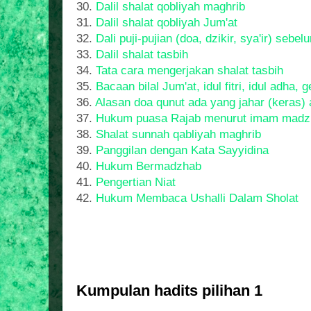
30.
Dalil shalat qobliyah maghrib
31.
Dalil shalat qobliyah Jum'at
32.
Dali puji-pujian (doa, dzikir, sya'ir) sebe
33.
Dalil shalat tasbih
34.
Tata cara mengerjakan shalat tasbih
35.
Bacaan bilal Jum'at, idul fitri, idul adha,
36.
Alasan doa qunut ada yang jahar (keras) 
37.
Hukum puasa Rajab menurut imam madz
38.
Shalat sunnah qabliyah maghrib
39.
Panggilan dengan Kata Sayyidina
40.
Hukum Bermadzhab
41.
Pengertian Niat
42.
Hukum Membaca Ushalli Dalam Sholat
Kumpulan hadits pilihan 1