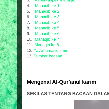
3.
Aspek-aspek manaqib
4.
Manaqib ke 1
5.
Manaqib ke 2
6.
Manaqib ke 3
7.
Manaqib ke 4
8.
Manaqib ke 5
9.
Manaqib ke 6
10.
Manaqib ke 7
11.
Manaqib ke 8
12.
Ya Arhamarrohimin
13.
Sumber bacaan
Mengenal Al-Qur'anul karim
SEKILAS TENTANG BACAAN DALAM