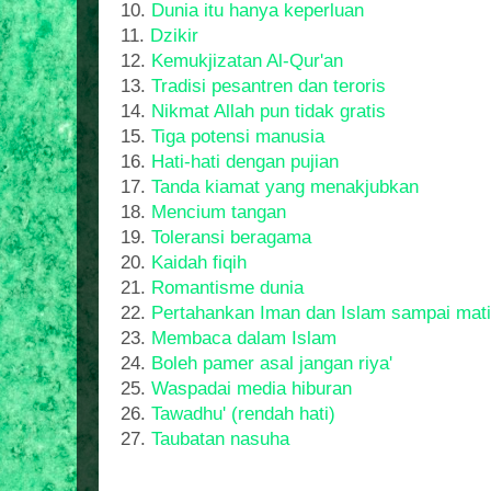
10.
Dunia itu hanya keperluan
11.
Dzikir
12.
Kemukjizatan Al-Qur'an
13.
Tradisi pesantren dan teroris
14.
Nikmat Allah pun tidak gratis
15.
Tiga potensi manusia
16.
Hati-hati dengan pujian
17.
Tanda kiamat yang menakjubkan
18.
Mencium tangan
19.
Toleransi beragama
20.
Kaidah fiqih
21.
Romantisme dunia
22.
Pertahankan Iman dan Islam sampai mati
23.
Membaca dalam Islam
24.
Boleh pamer asal jangan riya'
25.
Waspadai media hiburan
26.
Tawadhu' (rendah hati)
27.
Taubatan nasuha