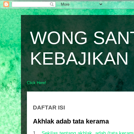
WONG SAN
KEBAJIKAN
Click Here!
DAFTAR ISI
Akhlak adab tata kerama
1.
Sekilas tentang akhlak, adab (tata keram