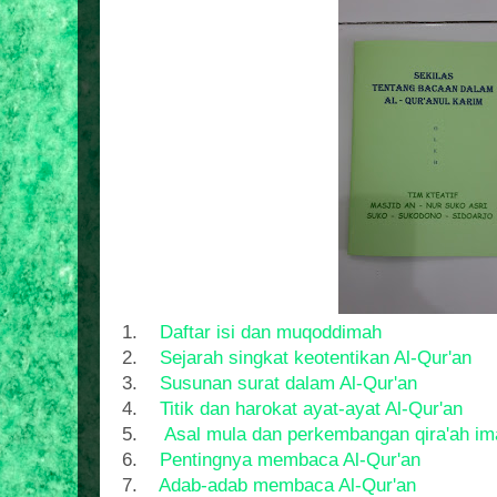
1.
Daftar isi dan muqoddimah
2.
Sejarah singkat keotentikan Al-Qur'an
3.
Susunan surat dalam Al-Qur'an
4.
Titik dan harokat ayat-ayat Al-Qur'an
5.
Asal mula dan perkembangan qira'ah i
6.
Pentingnya membaca Al-Qur'an
7.
Adab-adab membaca Al-Qur'an