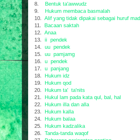
8.
Bentuk ta'awwudz
9.
Hukum membaca basmalah
10.
Alif yang tidak dipakai sebagai huruf ma
11.
Bacaan saktah
12.
Anaa
13.
ii pendek
14.
uu pendek
15.
uu pamjamg
16.
u pendek
17.
u panjang
18.
Hukum idz
19.
Hukum qod
20.
Hukum ta' ta'nits
21.
Hukul lam pada kata qul, bal, hal
22.
Hukum illa dan alla
23.
Hukum kalla
24.
Hukum balaa
25.
Hukum kadzalika
26.
Tanda-tanda waqof