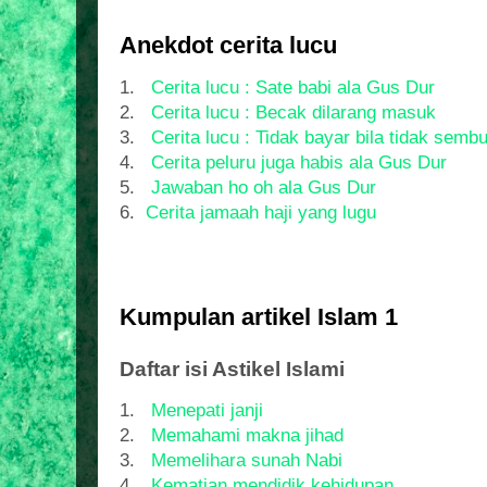
Anekdot cerita lucu
1.
Cerita lucu : Sate babi ala Gus Dur
2.
Cerita lucu : Becak dilarang masuk
3.
Cerita lucu : Tidak bayar bila tidak semb
4.
Cerita peluru juga habis ala Gus Dur
5.
Jawaban ho oh ala Gus Dur
6.
Cerita jamaah haji yang lugu
Kumpulan artikel Islam 1
Daftar isi Astikel Islami
1.
Menepati janji
2.
Memahami makna jihad
3.
Memelihara sunah Nabi
4.
Kematian mendidik kehidupan