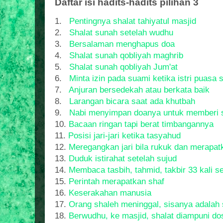
Daftar isi hadits-hadits pilihan 3
1.
Pentingnya shalat tahiyatul masjid
2.
Shalat sunah setelah wudhu
3.
Bersalaman menghapus doa
4.
Shalat sunah qobliyah maghrib
5.
Shalat sunah qobliyah Jum'at
6.
Minta izin pada suami ketika istri puasa 
7.
Anjuran bersedekah atau berkata baik
8.
Larangan bicara saat ada khutbah
9.
Nabi menyimpan doanya untuk memberi 
10.
Bacaan ringan tapi berat timbangannya
11.
Posisi jari-jari ketika tasyahud
12.
Meregangkan jari bila rukuk dan merapatk
13.
Duduk istirahat setelah sujud
14.
Membaca tasbih, tahmid, takbir 33 kali se
15.
Perintah merapatkan shaf
16.
Keserakahan manusia
17.
Orang shaleh meninggal, sisanya adalah
18.
Berwudhu, ke masjid, shalat diampuni do