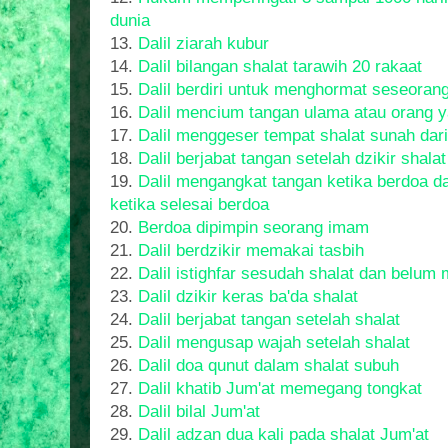
dunia
13.
Dalil ziarah kubur
14.
Dalil bilangan shalat tarawih 20 rakaat
15.
Dalil berdiri untuk menghormat seseoran
16.
Dalil mencium tangan ulama atau orang y
17.
Dalil menggeser tempat shalat sunah dar
18.
Dalil berjabat tangan setelah dzikir shal
19.
Dalil mengangkat tangan ketika berdoa 
ketika selesai berdoa
20.
Berdoa dipimpin seorang imam
21.
Dalil berdzikir memakai tasbih
22.
Dalil istighfar sesudah shalat dan belu
23.
Dalil dzikir keras ba'da shalat
24.
Dalil berjabat tangan setelah shalat
25.
Dalil mengusap wajah setelah shalat
26.
Dalil doa qunut dalam shalat subuh
27.
Dalil khatib Jum'at memegang tongkat
28.
Dalil bilal Jum'at
29.
Dalil adzan dua kali pada shalat Jum'at