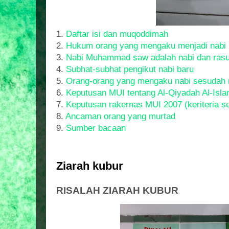
1.
Daftar isi dan muqoddimah
2.
Hukum orang yang mengaku menjadi nabi
3.
Nabi Muhammad saw adalah nabi dan rasul
4.
Subhat-subhat pengikut nabi baru
5.
Orang-orang yang mengaku nabi sesuda
6.
Keputusan MUI tentang Al-Qiyadah Al-Isla
7.
Keputusan rakernas MUI 2007 (keriteria s
8.
Ancaman orang yang murtad
9.
Sumber bacaan
Ziarah kubur
RISALAH ZIARAH KUBUR