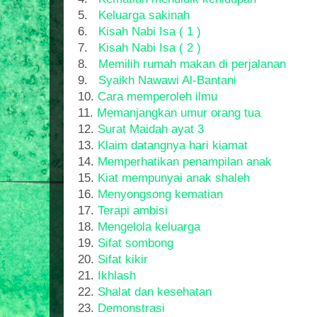
5.
Keluarga sakinah
6.
Kisah Nabi Isa ( 1 )
7.
Kisah Nabi Isa ( 2 )
8.
Memilih rumah makan di perjalanan
9.
Syaikh Nawawi Al-Bantani
10.
Cara memperoleh ilmu
11.
Memanjangkan umur orang tua
12.
Surat Maidah ayat 3
13.
Klaim datangnya hari kiamat
14.
Memperhatikan penampilan anak
15.
Kiat mempunyai anak shaleh
16.
Menyongsong kematian
17.
Terapi ambisi
18.
Mengelola keluarga
19.
Sifat sombong
20.
Sifat kikir
21.
Ikhlash
22.
Shalat dan kesehatan
23.
Demonstrasi