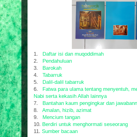
1.
Daftar isi dan muqoddimah
2.
Pendahuluan
3.
Barokah
4.
Tabarruk
5.
Dalil-dalil tabarruk
6.
Fatwa para ulama tentang menyentuh, m
Nabi serta kekasih Allah lainnya
7.
Bantahan kaum pengingkar dan jawaban
8.
Amalan, hizib, azimat
9.
Mencium tangan
10.
Berdiri untuk menghormati seseorang
11.
Sumber bacaan