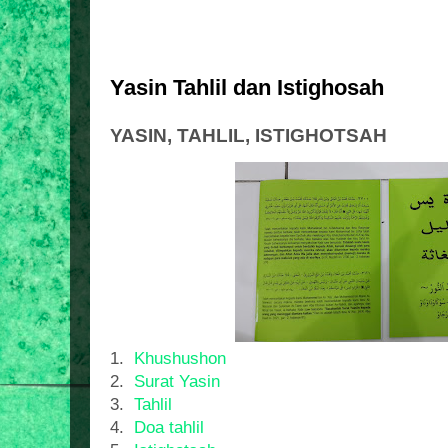
Yasin Tahlil dan Istighosah
YASIN, TAHLIL, ISTIGHOTSAH
1.
Khushushon
2.
Surat Yasin
3.
Tahlil
4.
Doa tahlil