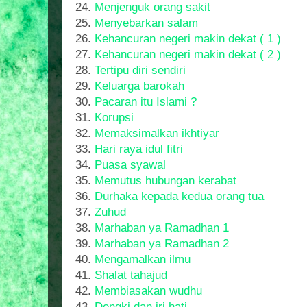
24.
Menjenguk orang sakit
25.
Menyebarkan salam
26.
Kehancuran negeri makin dekat ( 1 )
27.
Kehancuran negeri makin dekat ( 2 )
28.
Tertipu diri sendiri
29.
Keluarga barokah
30.
Pacaran itu Islami ?
31.
Korupsi
32.
Memaksimalkan ikhtiyar
33.
Hari raya idul fitri
34.
Puasa syawal
35.
Memutus hubungan kerabat
36.
Durhaka kepada kedua orang tua
37.
Zuhud
38.
Marhaban ya Ramadhan 1
39.
Marhaban ya Ramadhan 2
40.
Mengamalkan ilmu
41.
Shalat tahajud
42.
Membiasakan wudhu
43.
Dengki dan iri hati