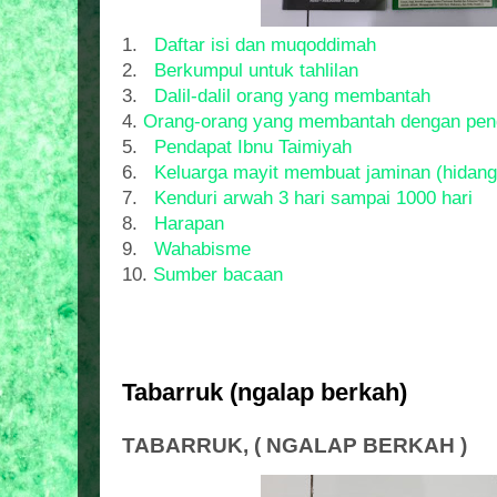
1.
Daftar isi dan muqoddimah
2.
Berkumpul untuk tahlilan
3.
Dalil-dalil orang yang membantah
4.
Orang-orang yang membantah dengan pend
5.
Pendapat Ibnu Taimiyah
6.
Keluarga mayit membuat jaminan (hidang
7.
Kenduri arwah 3 hari sampai 1000 hari
8.
Harapan
9.
Wahabisme
10.
Sumber bacaan
Tabarruk (ngalap berkah)
TABARRUK, ( NGALAP BERKAH )