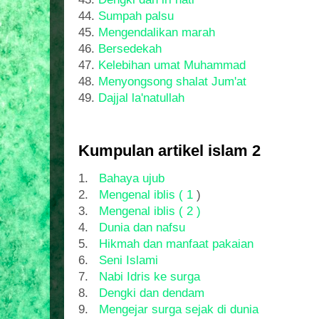
44.
Sumpah palsu
45.
Mengendalikan marah
46.
Bersedekah
47.
Kelebihan umat Muhammad
48.
Menyongsong shalat Jum'at
49.
Dajjal la'natullah
Kumpulan artikel islam 2
1.
Bahaya ujub
2.
Mengenal iblis ( 1
)
3.
Mengenal iblis ( 2 )
4.
Dunia dan nafsu
5.
Hikmah dan manfaat pakaian
6.
Seni Islami
7.
Nabi Idris ke surga
8.
Dengki dan dendam
9.
Mengejar surga sejak di dunia