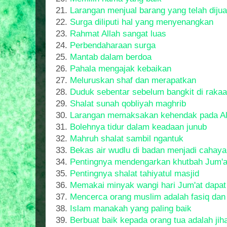
21.
Larangan menjual barang yang telah dijua
22.
Surga diliputi hal yang menyenangkan
23.
Rahmat Allah sangat luas
24.
Perbendaharaan surga
25.
Mantab dalam berdoa
26.
Pahala mengajak kebaikan
27.
Meluruskan shaf dan merapatkan
28.
Duduk sebentar sebelum bangkit di rakaa
29.
Shalat sunah qobliyah maghrib
30.
Larangan memaksakan kehendak pada Al
31.
Bolehnya tidur dalam keadaan junub
32.
Mahruh shalat sambil ngantuk
33.
Bekas air wudlu di badan menjadi cahaya 
34.
Pentingnya mendengarkan khutbah Jum'a
35.
Pentingnya shalat tahiyatul masjid
36.
Memakai minyak wangi hari Jum'at dapa
37.
Mencerca orang muslim adalah fasiq dan
38.
Islam manakah yang paling baik
39.
Berbuat baik kepada orang tua adalah jih