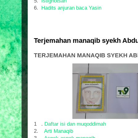
5.
Istighotsah
6.
Hadits anjuran baca Yasin
Terjemahan manaqib syekh Abdul
TERJEMAHAN MANAQIB SYEKH ABD
1 .
Daftar isi dan muqoddimah
2.
Arti Manaqib