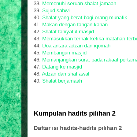
38.
Memenuhi seruan shalat jamaah
39.
Sujud sahwi
40.
Shalat yang berat bagi orang munafik
41.
Makan dengan tangan kanan
42.
Shalat tahiyatul masjid
43.
Memasukkan ternak ketika matahari ter
44.
Doa antara adzan dan iqomah
45.
Membangun masjid
46.
Memanjangkan surat pada rakaat pertam
47.
Datang ke masjid
48.
Adzan dan shaf awal
49.
Shalat berjamaah
Kumpulan hadits pilihan 2
Daftar isi hadits-hadits pilihan 2