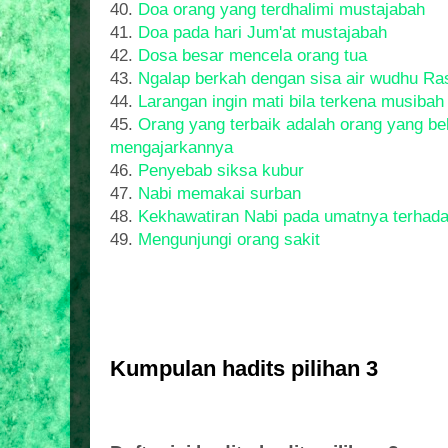
40.
Doa orang yang terdhalimi mustajabah
41.
Doa pada hari Jum'at mustajabah
42.
Dosa besar mencela orang tua
43.
Ngalap berkah dengan sisa air wudhu Ras
44.
Larangan ingin mati bila terkena musibah
45.
Orang yang terbaik adalah orang yang bel
mengajarkannya
46.
Penyebab siksa kubur
47.
Nabi memakai surban
48.
Kekhawatiran Nabi pada umatnya terhada
49.
Mengunjungi orang sakit
Kumpulan hadits pilihan 3