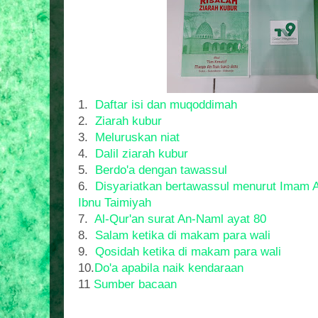
1.
Daftar isi dan muqoddimah
2.
Ziarah kubur
3.
Meluruskan niat
4.
Dalil ziarah kubur
5.
Berdo'a dengan tawassul
6.
Disyariatkan bertawassul menurut Imam
Ibnu Taimiyah
7.
Al-Qur'an surat An-Naml ayat 80
8.
Salam ketika di makam para wali
9.
Qosidah ketika di makam para wali
10.
Do'a apabila naik kendaraan
11
Sumber bacaan