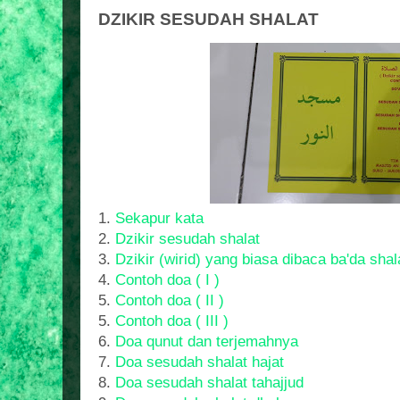
DZIKIR SESUDAH SHALAT
1.
Sekapur kata
2.
Dzikir sesudah shalat
3.
Dzikir (wirid) yang biasa dibaca ba'da shal
4.
Contoh doa ( I )
5.
Contoh doa ( II )
5.
Contoh doa ( III )
6.
Doa qunut dan terjemahnya
7.
Doa sesudah shalat hajat
8.
Doa sesudah shalat tahajjud