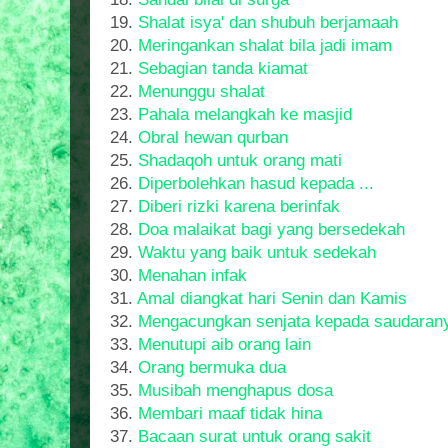
19.
Shalat isya' dan shubuh berjamaah
20.
Meringankan shalat bila jadi imam
21.
Sebagian tanda kiamat
22.
Menunggu shalat
23.
Pahala melangkah ke masjid
24.
Obral hewan qurban
25.
Shadaqoh untuk orang mati
26.
Diperbolehkan hasud kepada ...
27.
Diberi rizki karena berinfak
28.
Doa malaikat bagi yang bersedekah
29.
Waktu yang baik untuk sedekah
30.
Menahan infak
31.
Amal diangkat hari Senin dan Kamis
32.
Mengacungkan senjata kepada saudaran
33.
Menutupi aib orang lain
34.
Orang bermuka dua
35.
Musibah menghapus dosa
36.
Membari maaf tidak hina
37.
Bacaan surat untuk orang sakit