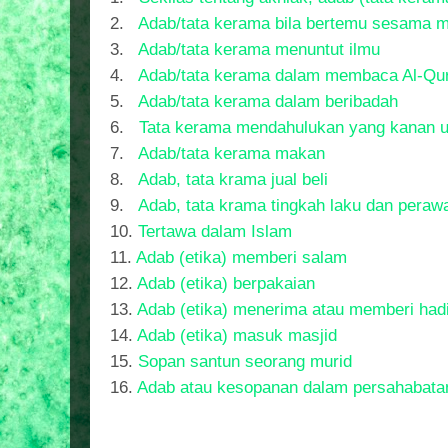
2.
Adab/tata kerama bila bertemu sesama 
3.
Adab/tata kerama menuntut ilmu
4.
Adab/tata kerama dalam membaca Al-Qur
5.
Adab/tata kerama dalam beribadah
6.
Tata kerama mendahulukan yang kanan u
7.
Adab/tata kerama makan
8.
Adab, tata krama jual beli
9.
Adab, tata krama tingkah laku dan peraw
10.
Tertawa dalam Islam
11.
Adab (etika) memberi salam
12.
Adab (etika) berpakaian
13.
Adab (etika) menerima atau memberi had
14.
Adab (etika) masuk masjid
15.
Sopan santun seorang murid
16.
Adab atau kesopanan dalam persahabata