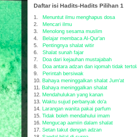
Daftar isi Hadits-Hadits Pilihan 1
1.
Menuntut ilmu menghapus dosa
2.
Mencari ilmu
3.
Menolong sesama muslim
4.
Belajar membaca Al-Qur'an
5.
Pentingnya shalat witir
6.
Shalat sunah fajar
7.
Doa dari kejauhan mustajabah
8.
Doa antara adzan dan iqomah tidak terto
9.
Perintah bersiwak
10.
Bahaya meninggalkan shalat Jum'at
11.
Bahaya meninggalkan shalat
12.
Mendahulukan yang kanan
13.
Waktu sujud perbanyak do'a
14.
Larangan wanita pakai parfum
15.
Tidak boleh mendahului imam
16.
Mengucap aamiin dalam shalat
17.
Setan takut dengan adzan
18.
Sandal bilal di surga