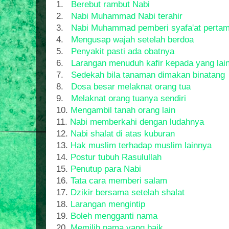
1.
Berebut rambut Nabi
2.
Nabi Muhammad Nabi terahir
3.
Nabi Muhammad pemberi syafa'at perta
4.
Mengusap wajah setelah berdoa
5.
Penyakit pasti ada obatnya
6.
Larangan menuduh kafir kepada yang lai
7.
Sedekah bila tanaman dimakan binatang
8.
Dosa besar melaknat orang tua
9.
Melaknat orang tuanya sendiri
10.
Mengambil tanah orang lain
11.
Nabi memberkahi dengan ludahnya
12.
Nabi shalat di atas kuburan
13.
Hak muslim terhadap muslim lainnya
14.
Postur tubuh Rasulullah
15.
Penutup para Nabi
16.
Tata cara memberi salam
17.
Dzikir bersama setelah shalat
18.
Larangan mengintip
19.
Boleh mengganti nama
20.
Memilih nama yang baik