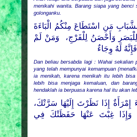
menikahi wanita. Barang siapa yang benci
golonganku.
شَّبَابِ مَنِ اسْتَطَاعَ مِنْكُمُ الْبَاءَةَ
ُّ لِلْبَصَرِ وَأَحْصَنُ لِلْفَرْجِ
وَمَنْ لَمْ
إِنَّهُ لَهُ وِجَاءٌ
Dan beliau bersabda lagi : Wahai sekalian 
yang telah mempunyai kemampuan (menafka
ia menikah, karena menikah itu lebih bi
lebih bisa menjaga kemaluan, dan bara
hendaklah ia berpuasa karena hal itu akan l
َ إِمْرَأَةٌ إِذَا نَظَرْتَ إِلَيْهَا سَرَّتْكَ
كَ، وَإِذَا غِبْتَ عَنْهَا حَفَظَتْكَ فِي