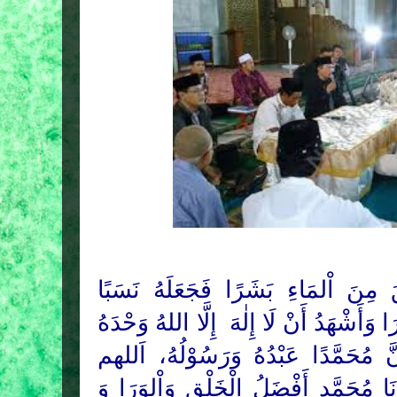
َ مِنَ اْلمَاءِ بَشَرًا فَجَعَلَهُ نَسَبًا
َا وَأَشْهَدُ أَنْ لَا
إِلٰهَ
إِلَّا اللهُ وَحْدَهُ
َّ مُحَمَّدًا عَبْدُهُ وَرَسُوْلُهُ، اَللهم
َا مُحَمَّدٍ أَفْضَلُ الْخَلْقِ وَاْلوَرَا وَ