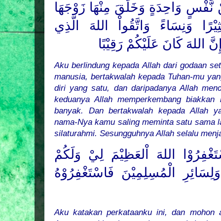
ْ نَّفْسٍ وَاحِدَةٍ وَخَلَقَ مِنْهَا زَوْجَهَا
ِيْرًا وَنِسَاءً وَاتَّقُواْ اللهَ الَّذِي
نَّ اللهَ كَانَ عَلَيْكُمْ رَقِيْبًا
Aku berlindung kepada Allah dari godaan set
manusia, bertakwalah kepada Tuhan-mu yan
diri yang satu, dan daripadanya Allah menc
keduanya Allah memperkembang biakkan l
banyak. Dan bertakwalah kepada Allah 
nama-Nya kamu saling meminta satu sama lai
silaturahmi. Sesungguhnya Allah selalu me
غْفِرُوْا اللهَ اْلعَظِيْمَ لِيْ وَلَكُمْ
َلِسَائِرِ الْمُسِلِمِيْنَ فَاسْتَغْفِرُوْهُ
Aku katakan perkataanku ini, dan mohon