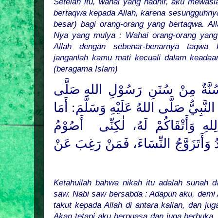
Setelah itu, wahai yang hadhir, aku mewasi
bertaqwa kepada Allah, karena sesungguhny
besar) bagi orang-orang yang bertaqwa. All
Nya yang mulya : Wahai orang-orang yang
Allah dengan sebenar-benarnya taqwa k
janganlah kamu mati kecuali dalam keadaa
(beragama Islam)
 سُنَّةٌ مِنْ سُنَنِ رَسُوْلِ
اللهِ صَلَّى
 النَّبِيُّ صَلَّى اللهُ عَلَيْهِ وَسَلَّمَ
أَمَا
لِلهِ وَأَتْقَاكُمْ لَهُ
لٰكِنِّى
أَصُوْمُ
ُ وَأَتَزَوَّجُ النِّسَاءَ، فَمَنْ رَغِبَ عَنْ
Ketahuilah bahwa nikah itu adalah sunah d
saw. Nabi saw bersabda : Adapun aku, demi A
takut kepada Allah di antara kalian, dan ju
Akan tetapi aku berpuasa dan juga berbuka, 