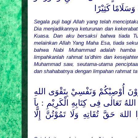
وَسَلَامًا كَثِيْرًا
Segala puji bagi Allah yang telah menciptakan
Dia menjadikannya keturunan dan kekeraba
Kuasa. Dan aku bersaksi bahwa tiada T
melainkan Allah Yang Maha Esa, tiada seku
bahwa Nabi Muhammad adalah hamba d
limpahkanlah rahmat ta’dhim dan kesejahte
Muhammad saw, seutama-utama penciptaa
dan shahabatnya dengan limpahan rahmat ta'
ضِرُوْنَ أُوْصِيْكُمْ وَنَفْسِيْ بِتَقْوَى اللهِ
َ اللهُ
تَعَا
لٰى
فِى كِتَابِهِ الْكَرِيْمِ : ياَ
وا اللهَ حَقَّ تُقَاتِهِ وَلَا تَمُوْتُنَّ إِلَّا