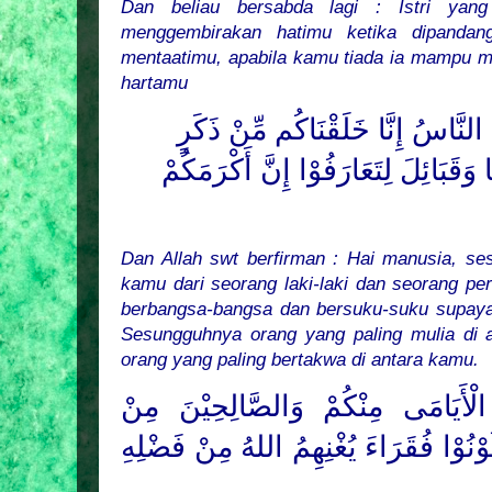
Dan beliau bersabda lagi : Istri yan
menggembirakan hatimu ketika dipandan
mentaatimu, apabila kamu tiada ia mampu m
hartamu
َا النَّاسُ إِنَّا خَلَقْنَاكُم مِّنْ ذَكَرٍ
وَقَبَائِلَ لِتَعَارَفُوْا إِنَّ أَكْرَمَكُمْ
Dan Allah swt berfirman : Hai manusia, s
kamu dari seorang laki-laki dan seorang 
berbangsa-bangsa dan bersuku-suku supaya
Sesungguhnya orang yang paling mulia di an
orang yang paling bertakwa di antara kamu.
الْأَيَامَى مِنْكُمْ وَالصَّالِحِيْنَ مِنْ
ُوْنُوْا فُقَرَاءَ يُغْنِهِمُ اللهُ مِنْ فَضْلِهِ