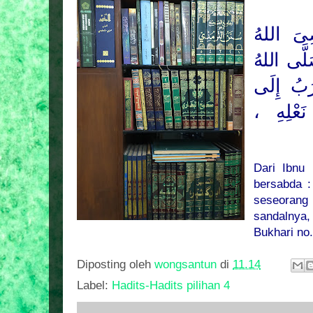
ِىَ اللهُ
لَّى اللهُ
ْرَبُ إِلَى
 نَعْلِهِ
Dari Ibnu
bersabda :
seseorang
sandalnya
Bukhari no
Diposting oleh
wongsantun
di
11.14
Label:
Hadits-Hadits pilihan 4