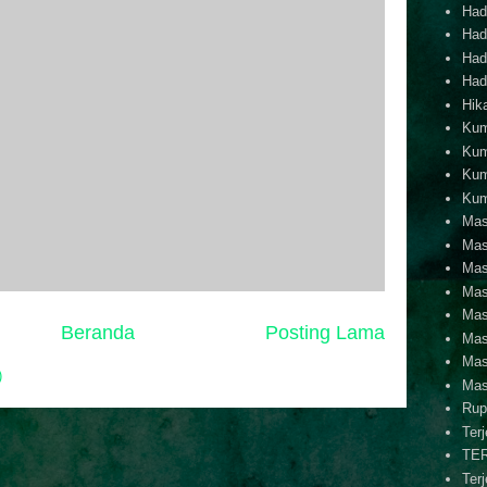
Hadi
Hadi
Hadi
Hadi
Hik
Kum
Kum
Kum
Kum
Mas
Mas
Mas
Mas
Mas
Beranda
Posting Lama
Mas
Mas
)
Mas
Rup
Ter
TE
Ter