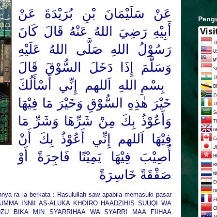
عَنْ سَلَيْمَانَ بْنِ بُرَيْدَةَ عَنْ
Peng
أَبِيْهِ رَضِيَ اللهُ عَنْهُ قَالَ كَانَ
رَسُوْلُ اللهِ صَلَّى اللهُ عَلَيْهِ
وَسَلَّمَ إِذَا دَخَلَ السُّوْقَ قَالَ
بِسْمِ اللهِ اَللهم إِنِّي أَسْأَلُكَ
خَيْرَ
هٰذِهِ
السُّوْقِ وَخَيْرَ مَا فِيْهَا
وَأَعُوْذُ بِكَ مِنْ شَرِّهَا وَشَرِّ مَا
فِيْهَا اَللهم إِنِّي أَعُوْذُ بِكَ أَنْ
أُصِيْبَ فِيْهَا يَمِيْنًا فَاجِرَةً أَوْ
صَفْقَةً خَاسِرَةً
hnya ra ia berkata : Rasulullah saw apabila memasuki pasar
HUMMA INNII AS-ALUKA KHOIRO HAADZIHIS SUUQI WA
DZU BIKA MIN SYARRIHAA WA SYARRI MAA FIIHAA