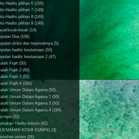
ts-Hadits pilihan 6
(150)
ts-Hadits pilihan 7
(149)
ts-Hadits pilihan 8
(149)
ts-Hadits pilihan 9
(149)
ayat/kisah-kisah
(14)
pulan Doa
(106)
pulan dzikir dan terjemahnya
(5)
pulan hadits keutamaan
(50)
pulan hadits keutamaan 2
(47)
alah Fiqih
(50)
alah Fiqih 2
(50)
alah Fiqih 3
(52)
alah Fiqih 4
(180)
alah Umum Dalam Agama
(50)
alah Umum Dalam Agama 2
(50)
alah Umum Dalam Agama 3
(50)
alah Umum Dalam Agama 4
(194)
a-rupa
(32)
jemahan Hadits Arba'in
(42)
RJEMAHAN KITAB KUNING
(3)
jemahan umum
(26)