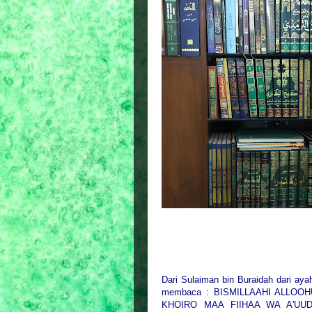
Dari Sulaiman bin Buraidah dari aya
membaca : BISMILLAAHI ALLOO
KHOIRO MAA FIIHAA WA A'UU