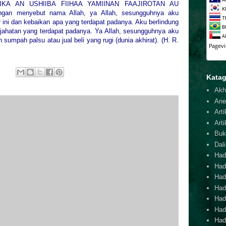
IKA AN USHIIBA FIIHAA YAMIINAN FAAJIROTAN AU
 menyebut nama Allah, ya Allah, sesungguhnya aku
ni dan kebaikan apa yang terdapat padanya. Aku berlindung
jahatan yang terdapat padanya. Ya Allah, sesungguhnya aku
sumpah palsu atau jual beli yang rugi (dunia akhirat). (H. R.
Katag
Akh
Ane
Arti
Arti
Buk
Dal
Hadi
Had
Hadi
Hadi
Hadi
Hadi
Hadi