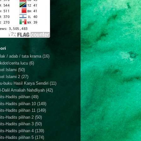
ori
lak / adab / tata krama
(16)
kdot/cerita lucu
(6)
kel Islami
(50)
kel Islami 2
(27)
u-buku Hasil Karya Sendiri
(11)
il-Dalil Amaliah Nahdliyah
(42)
ts-Hadits pilihan
(49)
its-Hadits pilihan 10
(149)
ts-Hadits pilihan 11
(149)
ts-Hadits pilihan 2
(50)
ts-Hadits pilihan 3
(50)
ts-Hadits pilihan 4
(139)
ts-Hadits pilihan 5
(174)