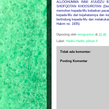
ALLOOHUMMA INNII A'UUDZU B
SHOFQOTAN KHOOSIROTAN (Dengan
memohon kepada-Mu kebaikan pasar i
kepada-Mu dari kejahatannya dan ke
berlindung kepada-Mu dari melakukan 
Hakim no. 1935)
Diposting oleh
wongsantun
di
15.46
Label:
Hadits-Hadits pilihan 4
Tidak ada komentar:
Posting Komentar