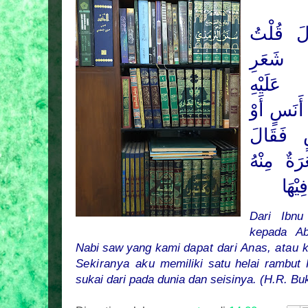
لَ قُلْتُ
نْ شَعَرِ
عَلَيْهِ
 أَنَسٍ أَوْ
 فَقَالَ
َةٌ مِنْهُ
ِيْهَا
Dari Ibnu
kepada Ab
Nabi saw yang kami
dapat dari Anas, atau k
Sekiranya aku
memiliki satu helai rambut 
sukai dari pada dunia dan seisinya. (H.R. Bu