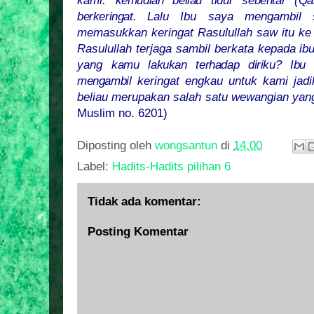
kami.
kemudian beliau tidur sebentar (Qa
berkeringat.
Lalu Ibu saya mengambil s
memasukkan keringat Rasulullah saw itu ke d
Rasulullah terjaga sambil berkata kepada i
yang
kamu lakukan terhadap diriku? Ibu
mengambil
keringat engkau untuk kami jadi
beliau merupakan salah satu wewangian yan
Muslim no. 6201)
Diposting oleh
wongsantun
di
14.00
Label:
Hadits-Hadits pilihan 6
Tidak ada komentar:
Posting Komentar