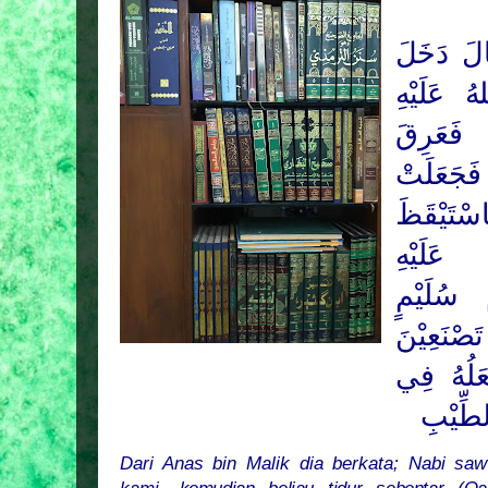
لَ
دَخَلَ
ُ عَلَيْهِ
 فَعَرِقَ
 فَجَعَلَتْ
سْتَيْقَظَ
عَلَيْهِ
 سُلَيْمٍ
ْنَعِيْنَ
عَلُهُ فِي
لطِّيْبِ
Dari Anas bin Malik dia berkata; Nabi sa