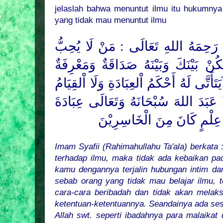
jelaslah bahwa menuntut ilmu itu hukumnya
yang tidak mau menuntut ilmu
 رَحِمَهُ اللهِ تَعَالَى : مَنْ لَا يُحِبُّ
َكُنْ بَيْنَكَ وَبَيْنَهُ صَدَاقَةٌ وَمَعْرِفَةٌ
َتَأَتَّى لَهُ أَحْكَمُ اْلعِبَادَةِ وَلَا اْلقِيَامُ
ًا عَبَدَ اللهَ سُبْحَانَهُ وَتَعَالَى عِبَادَةَ
 عِلْمٍ كَانَ مِنَ الْخَاسِرِيْنَ
Imam Syafii (Rahimahullahu Ta'ala) berkata 
terhadap ilmu, maka tidak ada kebaikan pad
kamu dengannya terjalin hubungan intim dan
sebab orang yang tidak mau belajar ilmu, t
cara-cara beribadah dan tidak akan melak
ketentuan-ketentuannya. Seandainya ada se
Allah swt. seperti ibadahnya para malaikat di