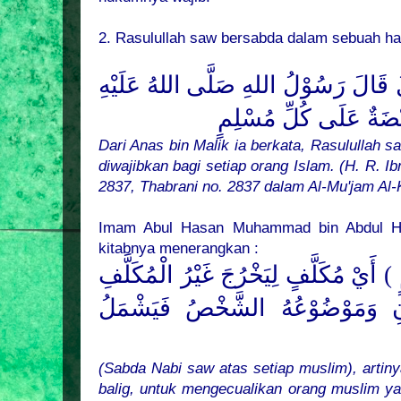
2. Rasulullah saw bersabda dalam sebuah ha
َ قَالَ رَسُوْلُ اللهِ
صَلَّى
اللهُ
عَلَيْهِ
ْضَةٌ عَلَى كُلِّ مُسْلِمٍ
Dari Anas bin Malik ia berkata, Rasulullah s
diwajibkan bagi setiap orang Islam. (H. R. Ib
2837, Thabrani no. 2837 dalam Al-Mu'jam Al-
Imam Abul Hasan Muhammad bin Abdul Ha
kitabnya menerangkan :
 أَيْ مُكَلَّفٍ لِيَخْرُجَ غَيْرُ الْمُكَلَّفِ
ْنِ وَمَوْضُوْعُهُ الشَّخْصُ فَيَشْمَلُ
(Sabda Nabi saw atas setiap muslim), artiny
balig, untuk mengecualikan orang muslim yan