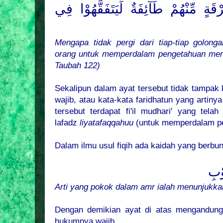
قَةٍ مِّنْهُمْ طَآئِفَةٌ لِّيَتَفَقَّهُوْا فِي
Mengapa tidak pergi dari tiap-tiap golon
orang untuk memperdalam pengetahuan mere
Taubah 122)
Sekalipun dalam ayat tersebut tidak tampak 
wajib, atau kata-kata faridhatun yang artinya
tersebut terdapat fi'il mudhari' yang tel
lafadz
liyatafaqqahuu
(untuk memperdalam p
Dalam ilmu usul fiqih ada kaidah yang berbun
وْبِ
Arti yang pokok dalam amr ialah menunjukka
Dengan demikian ayat di atas mengandung 
hukumnya wajib.