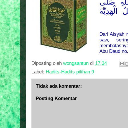
لهِ صَلَّى
 الْهَدِيَّةَ
Dari Aisyah 
saw, seri
membalasnya.
Abu Daud no.
Diposting oleh
wongsantun
di
17.34
Label:
Hadits-Hadits pilihan 9
Tidak ada komentar:
Posting Komentar