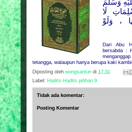
يْهِ وَسَلَّمَ
ِمَاتِ لَا
هَا ، وَلَوْ
Dari Abu H
bersabda : 
menganggap
tetangga, walaupun hanya berupa kaki kambin
Diposting oleh
wongsantun
di
17.31
Label:
Hadits-Hadits pilihan 9
Tidak ada komentar:
Posting Komentar