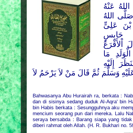
للهُ عَنْهُ
لَّى اللهُ
نَ عَلِىٍّ
نُ حَابِسٍ
َ اْلأَقْرَعُ
ْوَلَدِ مَا
ظَرَ إِلَيْهِ
يْهِ وَسَلَّمَ
ثُمَّ قَالَ مَنْ لاَ يَرْحَمُ لاَ
Bahwasanya Abu Hurairah ra, berkata : Nab
dan di sisinya sedang duduk Al-Aqra' bin Ha
bin Habis berkata : Sesungguhnya aku memp
mencium seorang pun dari mereka. Lalu N
seraya bersabda : Barang siapa yang tidak
diberi rahmat oleh Allah. (H. R. Bukhari no.