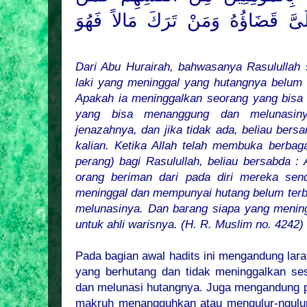
َلَىَّ قَضَاؤُهُ وَمَنْ تَرَكَ مَالاً فَهُوَ
Dari Abu Hurairah, bahwasanya Rasulullah 
laki yang meninggal yang hutangnya belum d
Apakah ia meninggalkan seorang yang bisa
yang bisa menanggung dan melunasiny
jenazahnya, dan jika tidak ada, beliau bers
kalian. Ketika Allah telah membuka berba
perang) bagi Rasulullah, beliau bersabda :
orang beriman dari pada diri mereka sen
meninggal dan mempunyai hutang belum terb
melunasinya. Dan barang siapa yang mening
untuk ahli warisnya. (H. R. Muslim no. 4242)
Pada bagian awal hadits ini mengandung lar
yang berhutang dan tidak meninggalkan s
dan melunasi hutangnya. Juga mengandung p
makruh menangguhkan atau mengulur-ngulur