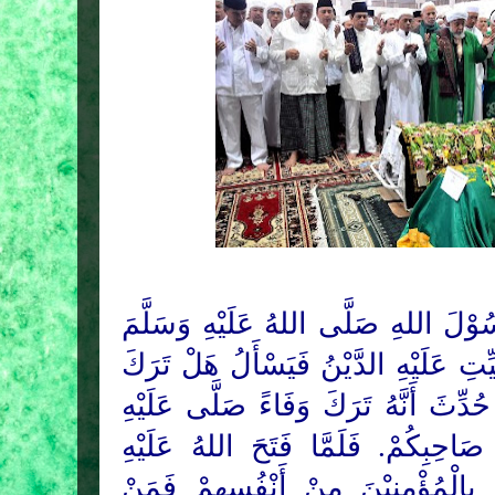
َسُوْلَ
اللهِ
صَلَّى اللهُ عَلَيْهِ وَسَلَّمَ
ِّتِ عَلَيْهِ الدَّيْنُ فَيَسْأَلُ هَلْ تَرَكَ
حُدِّثَ أَنَّهُ تَرَكَ وَفَاءً صَلَّى عَلَيْهِ
َاحِبِكُمْ. فَلَمَّا فَتَحَ اللهُ عَلَيْهِ
 بِالْمُؤْمِنِيْنَ مِنْ أَنْفُسِهِمْ فَمَنْ