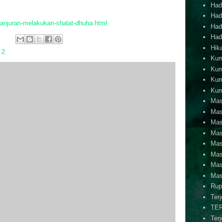
Hadi
Hadi
anjuran-melakukan-shalat-dhuha.html
Hadi
Hadi
Hik
 2
Kum
Kum
Kum
Kum
Mas
Mas
Mas
Mas
Mas
Mas
Mas
Mas
Rup
Ter
TE
Ter