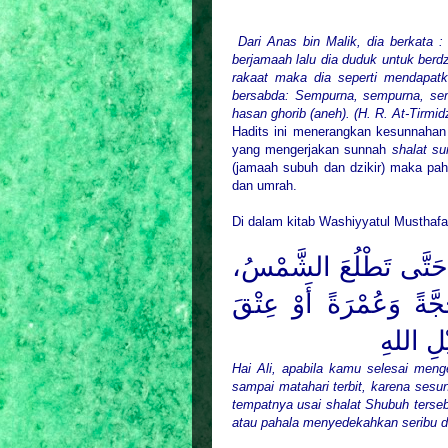
Dari Anas bin Malik, dia berkata 
berjamaah lalu dia duduk untuk berdz
rakaat maka dia seperti mendapatk
bersabda: Sempurna, sempurna, semp
hasan ghorib (aneh). (H. R. At-Tirmid
Hadits ini menerangkan kesunnahan s
yang mengerjakan sunnah
shalat su
(jamaah subuh dan dzikir) maka pah
dan umrah.
Di dalam kitab Washiyyatul Musthafa 
كَ حَتَّى تَطْلُعَ الشَّمْسُ
جَّةً وَعُمْرَةً أَوْ عِتْقَ
ْلِ اللهِ
Hai Ali, apabila kamu selesai meng
sampai matahari terbit, karena ses
tempatnya usai shalat Shubuh terse
atau pahala menyedekahkan seribu d