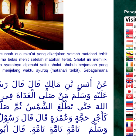
Peng
sunnah dua raka’at yang dikerjakan setelah matahari terbit
lima belas menit setelah matahari terbit. Shalat ini memiliki
 pra syaratnya dipenuhi yaitu shalat shubuh berjamaah yang
ga menjelang waktu
syuruq
(matahari terbit). Sebagaimana
عَنْ أَنَسِ بْنِ مَالِكٍ قَالَ قَالَ رَس
عَلَيْهِ وَسَلَّمَ مَنْ صَلَّى الْغَدَاةَ فِى جَ
اللهَ حَتَّى تَطْلُعَ الشَّمْسُ ثُمَّ صَلَّى
كَأَجْرِ حَجَّةٍ وَعُمْرَةٍ قَالَ قَالَ رَسُوْلُ
وَسَلَّمَ
تَامَّةٍ تَامَّةٍ تَامَّةٍ. قَالَ