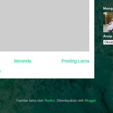
Meng
Arsip
Beranda
Posting Lama
)
Gambar tema oleh
Roofoo
. Diberdayakan oleh
Blogger
.