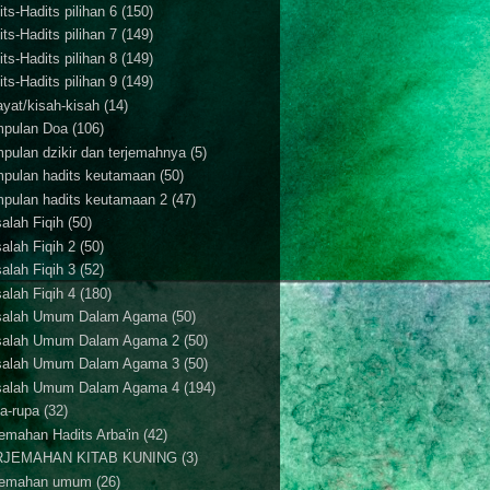
ts-Hadits pilihan 6
(150)
ts-Hadits pilihan 7
(149)
ts-Hadits pilihan 8
(149)
ts-Hadits pilihan 9
(149)
ayat/kisah-kisah
(14)
pulan Doa
(106)
pulan dzikir dan terjemahnya
(5)
pulan hadits keutamaan
(50)
pulan hadits keutamaan 2
(47)
alah Fiqih
(50)
alah Fiqih 2
(50)
alah Fiqih 3
(52)
alah Fiqih 4
(180)
alah Umum Dalam Agama
(50)
alah Umum Dalam Agama 2
(50)
alah Umum Dalam Agama 3
(50)
alah Umum Dalam Agama 4
(194)
a-rupa
(32)
jemahan Hadits Arba'in
(42)
RJEMAHAN KITAB KUNING
(3)
jemahan umum
(26)