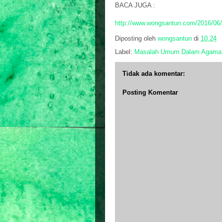
BACA JUGA :
http://www.wongsantun.com/2016/06/
Diposting oleh
wongsantun
di
10.24
Label:
Masalah Umum Dalam Agama
Tidak ada komentar:
Posting Komentar