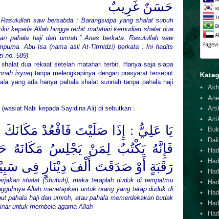
حَسَنٌ غَرِيبٌ
: Rasulullah saw bersabda : Barangsiapa yang shalat subuh
ikir kepada Allah hingga terbit matahari kemudian shalat dua
an pahala haji dan umrah.” Anas berkata: Rasulullah saw
urna. Abu Isa (nama asli At-Titmidzi) berkata : Ini hadits
zi no. 589)
halat dua rekaat setelah matahari terbit. Hanya saja siapa
nnah isyraq
tanpa melengkapinya dengan prasyarat tersebut
Katag
ala yang ada hanya pahala shalat sunnah tanpa pahala haji
Akh
Ane
(wasiat Nabi kepada Sayidina Ali) di sebutkan :
Arti
Arti
يَا عَلِيُّ : إِذَا صَلَيْتَ فَاقْعُدْ مَكَانَ،
Buk
Dal
فَإِنَّهُ يَكْتُبُ لِمَنْ يَجْلِسُ مَكَانَهُ حَ
Hadi
Had
رَقَبَةٍ أَوْ صَدَقَتَ أَلْفَ دِيْنَارٍ فِى سَبِي
Hadi
erjakan shalat (Shubuh), maka tetaplah duduk di tempatmu
Hadi
ungguhnya Allah menetapkan untuk orang yang tetap duduk di
Hadi
but pahala haji dan umroh, atau pahala memerdekakan budak
Hadi
inar untuk membela agama Allah
Hadi