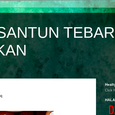
SANTUN TEBAR
KAN
Healt
Click 
aq
HALA