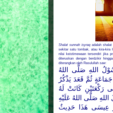
Shalat sunnah isyraq
adalah shalat 
sekitar satu tombak, atau kira-kira 
nilai keistimewaan tersendiri jika
diteruskan dengan berdzikir hing
diterangkan oleh Rasulullah
saw
:
ُوْلُ اللهِ صَلَّى اللهُ
مَاعَةٍ ثُمَّ قَعَدَ يَذْكُرُ
 رَكْعَتَيْنِ كَانَتْ لَهُ
 اللهِ صَلَّى اللهُ عَلَيْهِ
 أَبُو عِيسَى هَذَا حَدِيثٌ