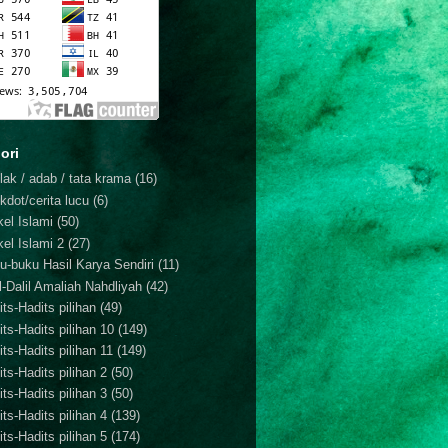
ori
lak / adab / tata krama
(16)
kdot/cerita lucu
(6)
kel Islami
(50)
kel Islami 2
(27)
u-buku Hasil Karya Sendiri
(11)
il-Dalil Amaliah Nahdliyah
(42)
ts-Hadits pilihan
(49)
its-Hadits pilihan 10
(149)
ts-Hadits pilihan 11
(149)
ts-Hadits pilihan 2
(50)
ts-Hadits pilihan 3
(50)
ts-Hadits pilihan 4
(139)
ts-Hadits pilihan 5
(174)