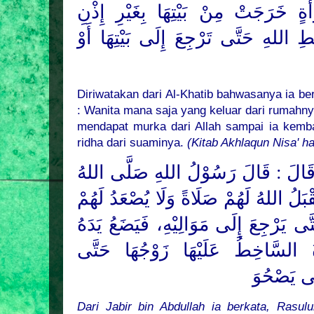
أَةٍ خَرَجَتْ مِنْ بَيْتِهَا بِغَيْرِ إِذْنِ
اللهِ حَتَّى تَرْجِعَ إِلَى بَيْتِهَا أَوْ
Diriwatakan dari Al-Khatib bahwasanya ia be
: Wanita mana saja yang keluar dari rumahny
mendapat murka dari Allah sampai ia kemb
ridha dari suaminya.
(Kitab Akhlaqun Nisa' h
 قَالَ : قَالَ رَسُوْلُ
اللهِ
صَلَّى اللهُ
: ْبَلُ اللهُ لَهُمْ صَلَاةً وَلَا يُصْعَدُ لَهُمْ
تَّى يَرْجِعَ إِلَى مَوَالِيْهِ، فَيَضَعُ يَدَهُ
ةُ السَّاخِطُ عَلَيْهَا زَوْجُهَا حَتَّى
ى يَصْحُوَ
Dari Jabir bin Abdullah ia berkata, Rasul