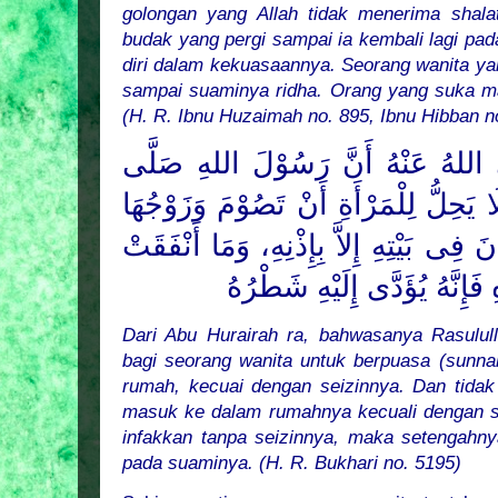
golongan yang Allah tidak menerima shala
budak yang pergi sampai ia kembali lagi pad
diri dalam kekuasaannya. Seorang wanita 
sampai suaminya ridha. Orang yang suka m
(H. R. Ibnu Huzaimah no. 895, Ibnu Hibban n
 اللهُ عَنْهُ أَنَّ رَسُوْلَ
اللهِ
صَلَّى
 يَحِلُّ لِلْمَرْأَةِ أَنْ تَصُوْمَ وَزَوْجُهَا
ذَنَ فِى بَيْتِهِ إِلاَّ بِإِذْنِهِ، وَمَا أَنْفَقَتْ
فَإِنَّهُ يُؤَدَّى إِلَيْهِ شَطْرُهُ
Dari Abu Hurairah ra, bahwasanya Rasulul
bagi seorang wanita untuk berpuasa (sunn
rumah, kecuai dengan seizinnya. Dan tida
masuk ke dalam rumahnya kecuali dengan s
infakkan tanpa seizinnya, maka setengahny
pada suaminya. (H. R. Bukhari no. 5195)