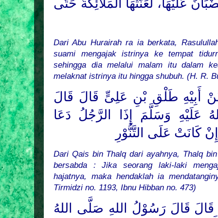
انَ عَلَيْهَا، لَعَنَتْهَا الْمَلاَئِكَةُ حَتَّى
Dari Abu Hurairah ra ia berkata, Rasulull
suami mengajak istrinya ke tempat tidurn
sehingga dia melalui malam itu dalam k
melaknat istrinya itu hingga shubuh. (H. R. B
أَبِيْهِ طَلْقِ بْنِ عَلِىٍّ قَالَ قَالَ
 عَلَيْهِ وَسَلَّمَ
إِذَا الرَّجُلُ دَعَا
َإِنْ كَانَتْ عَلَى التَّنُّوْرِ
Dari Qais bin Thalq dari ayahnya, Thalq bin
bersabda : Jika seorang laki-laki menga
hajatnya, maka hendaklah ia mendatangin
Tirmidzi no. 1193, Ibnu Hibban no. 473)
هُ قَالَ قَالَ رَسُوْلُ
اللهِ
صَلَّى اللهُ