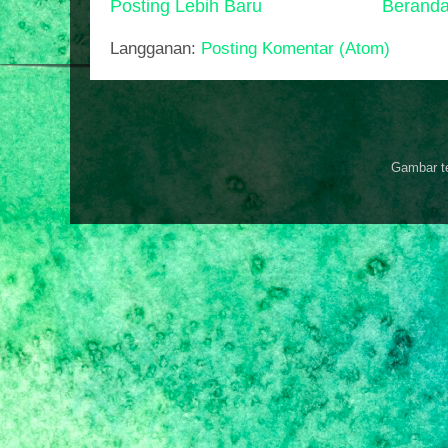
Posting Lebih Baru
Berand
Langganan:
Posting Komentar (Atom)
Gambar t