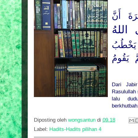
ةَ أَنَّ
 اللهُ
َخْطُبُ
َ يَقُومُ
Dari Jabi
Rasulullah
lalu dud
berkhutbah
Diposting oleh
wongsantun
di
09.18
Label:
Hadits-Hadits pilihan 4