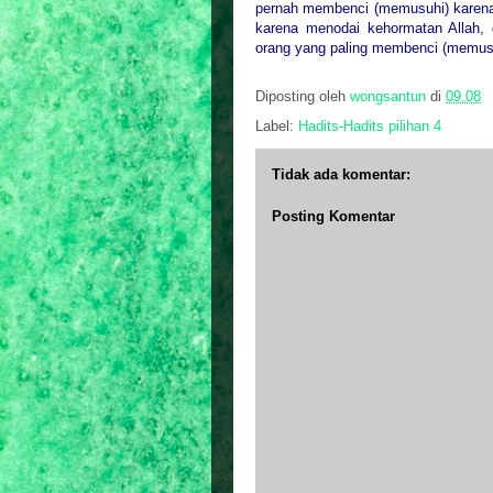
pernah membenci (memusuhi) karena
karena menodai kehormatan Allah, 
orang yang paling membenci (memusu
Diposting oleh
wongsantun
di
09.08
Label:
Hadits-Hadits pilihan 4
Tidak ada komentar:
Posting Komentar