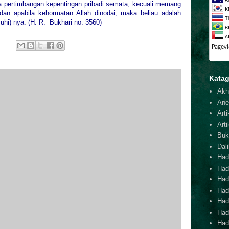
 pertimbangan kepentingan pribadi semata, kecuali memang
dan apabila kehormatan Allah dinodai, maka beliau adalah
hi) nya. (H. R.
Bukhari no. 3560)
Katag
Akh
Ane
Arti
Arti
Buk
Dal
Hadi
Had
Hadi
Hadi
Hadi
Hadi
Hadi