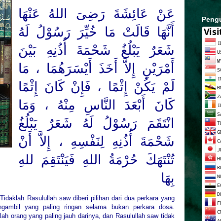
عَنْ عَائِشَةَ رَضِىَ اللهُ عَنْهَا
Peng
أَنَّهَا قَالَتْ مَا خُيِّرَ رَسُوْلُ لَهُ
شَعَرٌ يَبْلُغُ شَحْمَةَ أُذُنِهِ بَيْنَ
أَمْرَيْنِ إِلاَّ أَخَذَ أَيْسَرَهُمَا ، مَا
لَمْ يَكُنْ إِثْمًا ، فَإِنْ كَانَ إِثْمًا
كَانَ أَبْعَدَ النَّاسِ مِنْهُ ، وَمَا
انْتَقَمَ رَسُوْلُ لَهُ شَعَرٌ يَبْلُغُ
شَحْمَةَ أُذُنِهِ لِنَفْسِهِ ، إِلاَّ أَنْ
تُنْتَهَكَ حُرْمَةُ اللهِ فَيَنْتَقِمَ للهِ
بِهَا
Tidaklah Rasulullah saw diberi pilihan dari dua perkara yang
ngambil yang paling ringan selama bukan perkara dosa.
ah orang yang paling jauh darinya, dan Rasulullah saw tidak