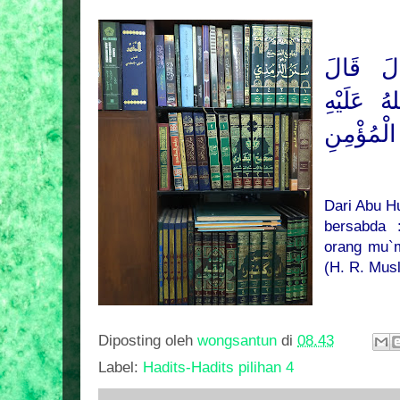
لَ قَالَ
ُ عَلَيْهِ
ْمُؤْمِنِ
Dari Abu H
bersabda 
orang mu`m
(H. R. Mus
Diposting oleh
wongsantun
di
08.43
Label:
Hadits-Hadits pilihan 4