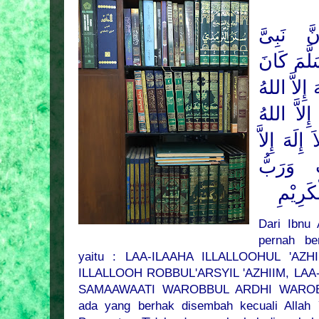
 نَبِىَّ
لَّمَ
كَانَ
 إِلاَّ اللهُ
إِلاَّ اللهُ
ِلَهَ إِلاَّ
 وَرَبُّ
َرِيْمِ
Dari Ibnu
pernah be
yaitu : LAA-ILAAHA ILLALLOOHUL 'AZH
ILLALLOOH ROBBUL'ARSYIL 'AZHIIM, LA
SAMAAWAATI WAROBBUL ARDHI WAROBBU
ada yang berhak disembah kecuali Alla