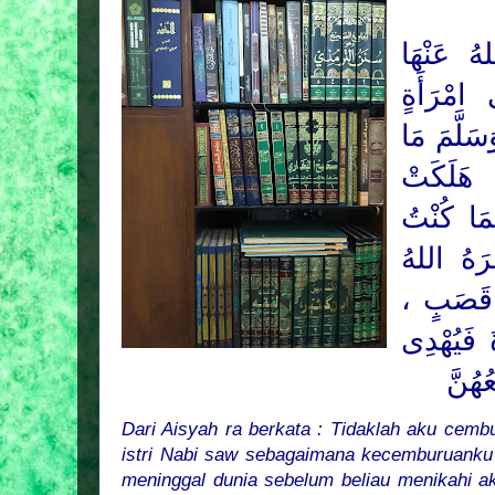
ُ عَنْهَا
امْرَأَةٍ
سَلَّمَ
مَا
 هَلَكَتْ
مَا كُنْتُ
رَهُ اللهُ
ِنْ قَصَبٍ
َ فَيُهْدِى
ُهُنَّ
Dari Aisyah ra berkata : Tidaklah aku cembu
istri Nabi saw sebagaimana kecemburuanku 
meninggal dunia sebelum beliau menikahi a