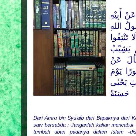
ْ أَبِيْهِ
ُولُ اللهِ
ا تَنْتِفُوا
 يَشِيْبُ
َالَ عَنْ
ورًا يَوْمَ
ْثِ
يَحْيٰى
ا حَسَنَةً
Dari Amru bin Syu'aib dari Bapaknya dari K
saw bersabda : Janganlah kalian mencabut 
tumbuh uban padanya dalam Islam -dis