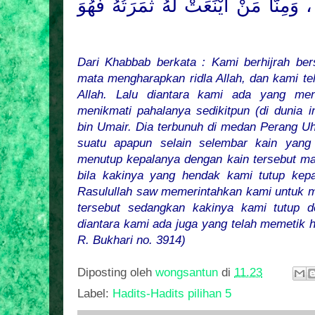
وَمِنَّا مَنْ أَيْنَعَتْ لَهُ ثَمَرَتُهُ فَهُوَ
Dari Khabbab berkata : Kami berhijrah be
mata mengharapkan ridla Allah, dan kami te
Allah. Lalu diantara kami ada yang men
menikmati pahalanya sedikitpun (di dunia i
bin Umair. Dia terbunuh di
medan
Perang Uhu
suatu apapun selain selembar kain yang
menutup kepalanya dengan kain tersebut ma
bila kakinya yang hendak kami tutup kep
Rasulullah saw memerintahkan kami untuk 
tersebut sedangkan kakinya kami tutup d
diantara kami ada juga yang telah memetik ha
R. Bukhari no. 3914)
Diposting oleh
wongsantun
di
11.23
Label:
Hadits-Hadits pilihan 5