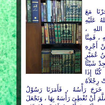
ْنَا مَعَ
ُ عَلَيْهِ
َ اللهِ
، فَمِنَّا
ْ أَجْرِهِ
ُ عُمَيْرٍ
، ْ شَيْئًا
 كُنَّا إِذَا
ْ رِجْلاَهُ
،  خَرَجَ رَأْسُهُ ، فَأَمَرَنَا رَسُوْلُ
َّمَ
أَنْ نُغْطِىَ رَأْسَهُ بِهَا ، وَنَجْعَلَ