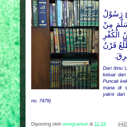
َ رَسُوْلُ
لَّمَ
مِنْ
 الْكُفْرِ
لُعُ قَرْنُ
ْرِقَ
Dari Ibnu 
keluar dar
Puncak keka
mana di
yakni dari
no. 7479)
Diposting oleh
wongsantun
di
11.19