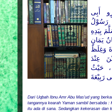
ٍو أَبِى
رَسُوْلُ
َّمَ
بِيَدِهِ
انُ يَمَانٍ
ةَ وَغِلَظَ
ْنَ عِنْدَ
 ، حَيْثُ
 رَبِيْعَةَ
Dari Uqbah Ibnu Amr Abu Mas'ud yang berka
tangannya kearah Yaman sambil bersabda : 
itu ada di
sana
. Sedangkan kekerasan dan k