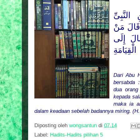
لنَّبِىِّ
الَ مَنْ
َالَ إِلَى
ْقِيَامَةِ
Dari Abu H
bersabda 
dua orang 
kepada sal
maka ia a
dalam keadaan sebelah badannya miring. (H.
Diposting oleh
wongsantun
di
07.14
Label:
Hadits-Hadits pilihan 5