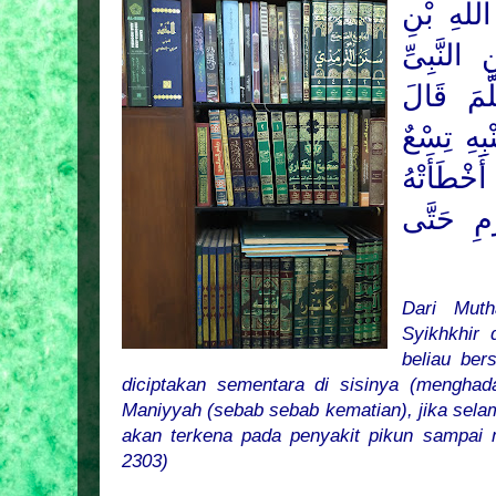
للهِ بْنِ
 النَّبِىِّ
َمَ
قَالَ
بِهِ تِسْعٌ
خْطَأَتْهُ
َمِ حَتَّى
Dari Muth
Syikhkhir 
beliau be
diciptakan sementara di sisinya (menghad
Maniyyah (sebab sebab kematian), jika selam
akan terkena pada penyakit pikun sampai m
2303)