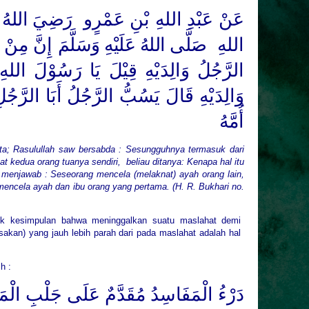
عَنْ عَبْدِ اللهِ بْنِ عَمْرٍو
رَضِيَ اللهُ ع
اللهِ
صَلَّى اللهُ عَلَيْهِ وَسَلَّمَ
إِنَّ مِنْ أَ
الرَّجُلُ وَالِدَيْهِ قِيْلَ يَا رَسُوْلَ اللهِ
وَالِدَيْهِ قَالَ يَسُبُّ الرَّجُلُ أَبَا الرَّجُل
أُمَّهُ
ata; Rasulullah saw bersabda : Sesungguhnya termasuk dari
 kedua orang tuanya sendiri, beliau ditanya: Kenapa hal itu
au menjawab : Seseorang mencela (melaknat) ayah orang lain,
encela ayah dan ibu orang yang pertama. (H. R. Bukhari no.
arik kesimpulan bahwa meninggalkan suatu maslahat demi
akan) yang jauh lebih parah dari pada maslahat adalah hal
h :
دَرْءُ الْمَفَاسِدُ مُقَدَّمٌ عَلَى جَلْبِ الْمَ