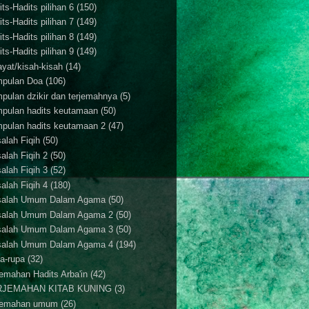
ts-Hadits pilihan 6
(150)
ts-Hadits pilihan 7
(149)
ts-Hadits pilihan 8
(149)
ts-Hadits pilihan 9
(149)
ayat/kisah-kisah
(14)
pulan Doa
(106)
pulan dzikir dan terjemahnya
(5)
pulan hadits keutamaan
(50)
pulan hadits keutamaan 2
(47)
alah Fiqih
(50)
alah Fiqih 2
(50)
alah Fiqih 3
(52)
alah Fiqih 4
(180)
alah Umum Dalam Agama
(50)
alah Umum Dalam Agama 2
(50)
alah Umum Dalam Agama 3
(50)
alah Umum Dalam Agama 4
(194)
a-rupa
(32)
jemahan Hadits Arba'in
(42)
RJEMAHAN KITAB KUNING
(3)
jemahan umum
(26)