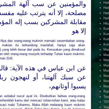
والمؤمنين عن سب آلهة المشرك
Hadi
Hadi
مصلحة، إلا أنه يترتب عليه مفس
Hadi
Hadi
مقابلة المشركين بسب إله المؤمني
Hik
Kum
إلا هو
Kum
Kum
ul-Nya dan orang-orang mukmin memaki sesembahan orang-
Kum
m makian itu terkandung maslahat, hanya saja akan
 yang lebih besar dari pada itu. Kerusakan yang dimaksud
Mas
an oleh orang-orang musyrik terhadap Tuhan kaum mukmin.
Mas
laman 314)
Mas
Mas
عن ابن عباس في هذه الآية: قالوا
Mas
عن سبك آلهتنا، أو لنهجون ربك
Mas
Mas
يسبوا أوثانهم،
Mas
Rup
n asbabul nuzul ayat ini. Disebutkan bahwa orang-orang
Ter
rhentilah kamu dari mencaci tuhan-tuhan kami, atau kalau
TE
encaci maki Tuhanmu. Maka Allah melarang kaum mukmin
Ter