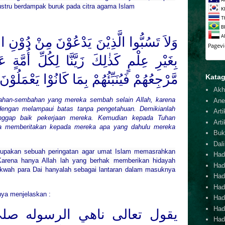
 justru berdampak buruk pada citra agama Islam
وَلاَ تَسُبُّوا الَّذِيْنَ يَدْعُوْنَ مِنْ دُوْنِ ا
بِغَيْرِ عِلْمٍ كَذٰلِكَ زَيَّنَّا لِكُلِّ أُمَّةٍ 
مَّرْجِعُهُمْ فَيُنَبِّئُهُمْ بِمَا كَانُوْا يَعْمَلُوْنَ
Katag
Akh
han-sembahan yang mereka sembah selain Allah, karena
Ane
engan melampaui batas tanpa pengetahuan. Demikianlah
Arti
nggap baik pekerjaan mereka. Kemudian kepada Tuhan
Arti
ia memberitakan kepada mereka apa yang dahulu mereka
Buk
Dal
rupakan sebuah peringatan agar umat Islam memasrahkan
Hadi
Karena hanya Allah lah yang berhak memberikan hidayah
Had
kwah para Dai hanyalah sebagai lantaran dalam masuknya
Hadi
Hadi
rnya menjelaskan :
Hadi
Hadi
يقول تعالى ناهي الرسوله صلى
Hadi