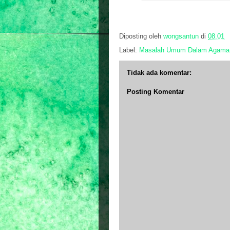
Diposting oleh
wongsantun
di
08.01
Label:
Masalah Umum Dalam Agama
Tidak ada komentar:
Posting Komentar