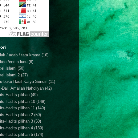
ori
lak / adab / tata krama
(16)
kdot/cerita lucu
(6)
kel Islami
(50)
kel Islami 2
(27)
u-buku Hasil Karya Sendiri
(11)
il-Dalil Amaliah Nahdliyah
(42)
ts-Hadits pilihan
(49)
its-Hadits pilihan 10
(149)
ts-Hadits pilihan 11
(149)
ts-Hadits pilihan 2
(50)
ts-Hadits pilihan 3
(50)
ts-Hadits pilihan 4
(139)
ts-Hadits pilihan 5
(174)