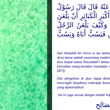
َنْهُ
قَالَ قَالَ رَسُوْلُ
كْبَرِ الْكَبَائِرِ أَنْ يَلْعَنَ
 وَكَيْفَ يَلْعَنُ الرَّجُلُ
ِ فَيَسُبُّ أَبَاهُ وَيَسُبُّ
Dari Abdullah bin Amru ra dia berk
dosa besar adalah seseorang melaknat
bisa terjadi wahai Rasulullah? beli
kemudian orang tersebut membalas m
5973)
Dari pengertian di atas dapat dit
mencegah terjadinya mafsadat (kerus
yang diperintahkan.
hal ini juga sesuai dengan kaidah fiqi
صَالِحِ