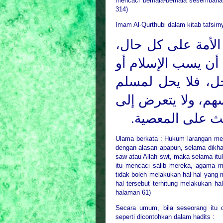
mencaci berhala-berhala sesembahan 
314)
Imam Al-Qurthubi dalam kitab tafsirn
 الأمة على كل حال
أن يسب الإسلام أو
جل، فلا يحل لمسلم
سهم، ولا يتعرض إلى
لبعث على المعصية
Ulama berkata : Hukum larangan men
dengan alasan apapun, selama dikh
saw atau Allah swt, maka selama itu
itu mencaci salib mereka, agama 
tidak boleh melakukan hal-hal yang
hal tersebut terhitung melakukan hal
halaman 61)
Secara umum, bila seseorang itu 
seperti dicontohkan dalam hadits :