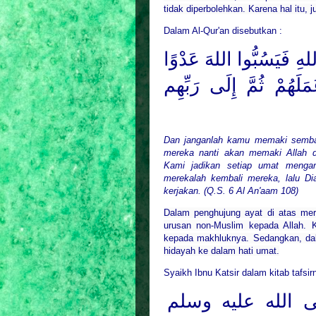
tidak diperbolehkan. Karena hal itu,
Dalam Al-Qur'an disebutkan :
للهِ فَيَسُبُّوا اللهَ عَدْوًا
عَمَلَهُمْ ثُمَّ إِلَى رَبِّهِم
Dan janganlah kamu memaki semba
mereka nanti akan memaki Allah d
Kami jadikan setiap umat menga
merekalah kembali mereka, lalu D
kerjakan. (Q.S. 6 Al An'aam 108)
Dalam penghujung ayat di atas me
urusan non-Muslim kepada Allah. 
kepada makhluknya. Sedangkan, da
hidayah ke dalam hati umat.
Syaikh Ibnu Katsir dalam kitab tafsi
 الله عليه وسلم