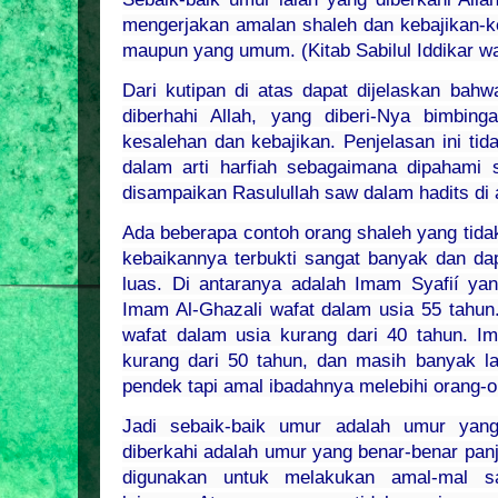
mengerjakan amalan shaleh dan kebajikan-ke
maupun yang umum. (Kitab Sabilul Iddikar wal
Dari kutipan di atas dapat dijelaskan bahw
diberhahi Allah, yang diberi-Nya bimbin
kesalehan dan kebajikan. Penjelasan ini ti
dalam arti harfiah sebagaimana dipahami 
disampaikan Rasulullah saw dalam hadits di 
Ada
beberapa contoh orang shaleh yang tid
kebaikannya terbukti sangat banyak dan da
luas. Di antaranya adalah Imam Syafií ya
Imam Al-Ghazali wafat dalam usia 55 tahun.
wafat dalam usia kurang dari 40 tahun. 
kurang dari 50 tahun, dan masih banyak l
pendek tapi amal ibadahnya melebihi orang-
Jadi sebaik-baik umur adalah umur yang
diberkahi adalah umur yang benar-benar pan
digunakan untuk melakukan amal-mal sa