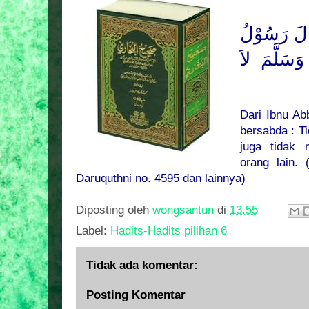
الَ رَسُوْلُ
 وَسَلَّمَ
لاَ
Dari Ibnu Ab
bersabda : T
juga tidak
orang lain.
Daruquthni no. 4595 dan lainnya)
Diposting oleh
wongsantun
di
13.55
Label:
Hadits-Hadits pilihan 6
Tidak ada komentar:
Posting Komentar