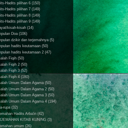
ts-Hadits pilihan 6
(150)
ts-Hadits pilihan 7
(149)
ts-Hadits pilihan 8
(149)
ts-Hadits pilihan 9
(149)
ayat/kisah-kisah
(14)
pulan Doa
(106)
pulan dzikir dan terjemahnya
(5)
pulan hadits keutamaan
(50)
pulan hadits keutamaan 2
(47)
alah Fiqih
(50)
alah Fiqih 2
(50)
alah Fiqih 3
(52)
alah Fiqih 4
(180)
alah Umum Dalam Agama
(50)
alah Umum Dalam Agama 2
(50)
alah Umum Dalam Agama 3
(50)
alah Umum Dalam Agama 4
(194)
a-rupa
(32)
jemahan Hadits Arba'in
(42)
RJEMAHAN KITAB KUNING
(3)
jemahan umum
(26)