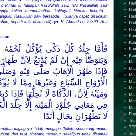
Hadi
 melintas di hadapan Rasulullah saw, lalu Rasulullah saw
Hadi
anya kalian memanfaatkan kulitnya? Mereka berkata :
Hadi
angkai. Rasulullah saw
bersabda : Kulitnya dapat disucikan
han, seperti kulit delima dll
).
(H. R. Ahmad no. 27590, Abu
Hadi
Hik
Kum
askan :
Kum
فَأَمَّا جِلْدُ كُلِّ ذَكِّى يُؤْكًلُ لَحْمُهُ
Kum
Kum
وَيَتَوَضَّأَ فِيْهِ إِنْ لَمْ يُدْبَغْ لِاَنَّ طَهَار
Mas
Mas
فَإِذَا طَهُرَ الْاِهَابُ صَلَّى فِيْهِ وَصَلَّى
Mas
الْاَرْوَاحِ السِّبَاعِ وَغَيْرِهَا مِمَّا لَا يُؤْ
Mas
Mas
وَمَيِّتُهُ لِاَنَّ، الذَّكَاةَ لَا تُحِلُّهَا فَإِذَا دُب
Mas
Mas
فِي مَعَانِي جُلُوْدِ الْمَيْتَةِ إِلَّا جِلْدَ الْكَل
Mas
لَا يَطْهُرَانِ بِحَالٍ أَبَدًا
Rup
Ter
TE
 dimakan dagingnya, tidak mengapa (boleh) seseorang minum
Ter
uat dari kulit binatang tersebut sekalipun tidak disamak