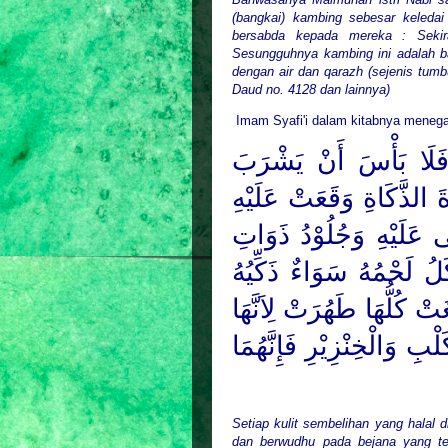
(bangkai) kambing sebesar keledai
bersabda kepada mereka : Sekir
Sesungguhnya kambing ini adalah b
dengan air dan
qarazh (sejenis tumbu
Daud no. 4128 dan lainnya)
Imam Syafi'i dalam kitabnya meneg
 فَلَا بَأْسَ أَنْ يَشْرَبَ
َةَ الذَّكَاةِ وَقَعَتْ عَلَيْهِ
 عَلَيْهِ وَجُلُوْدُ ذَوَاتِ
كَلُ لَحْمُهُ سَوَاءٌ ذَكِّيُهُ
ِغَتْ كُلُّهَا طَهُرَتْ لِاَنَّهَا
ْبِ وَالْخِنْزِيْرِ فَإِنَّهُمَا
Setiap kulit sembelihan yang halal
dan berwudhu pada bejana yang terb