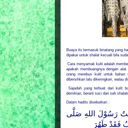
Buaya itu termasuk binatang yang har
dipakai untuk shalat kecuali bila su
Cara menyamak kulit adalah membe
apakah membuangnya dengan alat s
orang merebus kulit untuk bahan 
dibersihkan lalu dikeringkan, walau 
Sajadah yang terbuat dari kulit 
demikian, berarti suci dan sah shal
Dalam hadits disebutkan :
عْتُ رَسُوْلَ
اللهِ
صَلَّى
ابُ فَقَدْ طَهُرَ