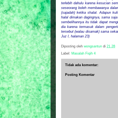
terlebih dahulu karena kesucian semb
seseorang boleh membawanya dalam
(sajadah) ketika shalat. Adapun kuli
halal dimakan dagingnya, sama saja
sembelihannya itu tidak dapat mengh
dia karena termasuk dalam pengertia
tersebut (walau disamak) sama sekal
Juz I, halaman 23)
Diposting oleh
wongsantun
di
21.28
Label:
Masalah Fiqih 4
Tidak ada komentar:
Posting Komentar