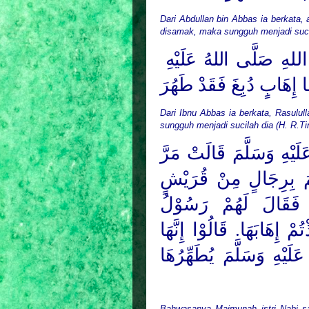
Dari Abdullan bin Abbas ia berkata, 
disamak, maka sungguh menjadi sucil
اللهِ
صَلَّى اللهُ عَلَيْهِ
َا إِهَابٍ دُبِغَ فَقَدْ طَهُرَ
Dari Ibnu Abbas ia berkata, Rasulul
sungguh menjadi sucilah dia (H. R.Tir
َيْهِ وَسَلَّمَ
قَالَتْ مَرَّ
َ
بِرِجَالٍ مِنْ قُرَيْشٍ
ِ فَقَالَ لَهُمْ رَسُوْلُ
ُمْ إِهَابَهَا. قَالُوْا إِنَّهَا
لَيْهِ وَسَلَّمَ
يُطَهِّرُهَا
Bahwasanya Maimunah istri Nabi s