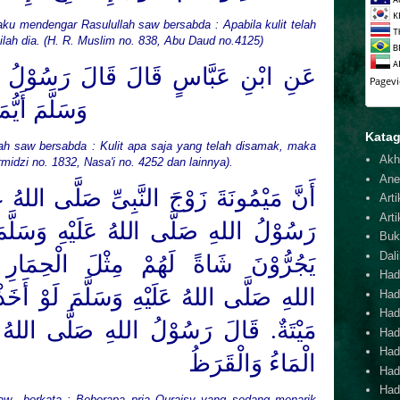
aku mendengar Rasulullah saw bersabda : Apabila kulit telah
ah dia. (H. R. Muslim no. 838, Abu Daud no.4125)
عَنِ ابْنِ عَبَّاسٍ قَالَ قَالَ رَسُوْلُ
وَسَلَّمَ
أَيُّم
Katag
lah saw bersabda : Kulit apa saja yang telah disamak, maka
Akh
midzi no. 1832, Nasa'i no. 4252 dan lainnya).
Ane
أَنَّ مَيْمُونَةَ زَوْجَ النَّبِىِّ
صَلَّى اللهُ عَل
Arti
Arti
رَسُوْلُ
اللهِ
صَلَّى اللهُ عَلَيْهِ وَسَلَّم
Buk
Dal
يَجُرُّوْنَ شَاةً لَهُمْ مِثْلَ الْحِمَار
Hadi
اللهِ
صَلَّى اللهُ عَلَيْهِ وَسَلَّمَ
لَوْ أَخَذْت
Had
Hadi
مَيْتَةٌ. قَالَ رَسُوْلُ
اللهِ
صَلَّى اللهُ عَ
Hadi
Hadi
الْمَاءُ وَالْقَرَظُ
Hadi
Hadi
aw
berkata : Beberapa pria Quraisy yang sedang menarik