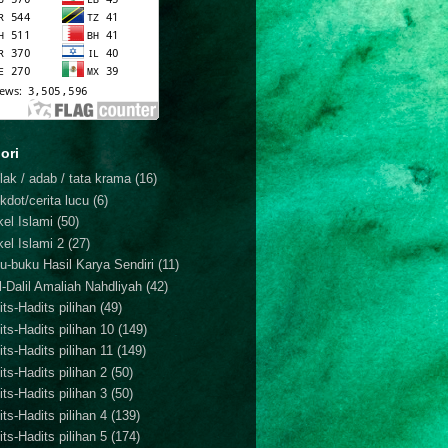
ori
lak / adab / tata krama
(16)
kdot/cerita lucu
(6)
kel Islami
(50)
kel Islami 2
(27)
u-buku Hasil Karya Sendiri
(11)
il-Dalil Amaliah Nahdliyah
(42)
ts-Hadits pilihan
(49)
its-Hadits pilihan 10
(149)
ts-Hadits pilihan 11
(149)
ts-Hadits pilihan 2
(50)
ts-Hadits pilihan 3
(50)
ts-Hadits pilihan 4
(139)
ts-Hadits pilihan 5
(174)