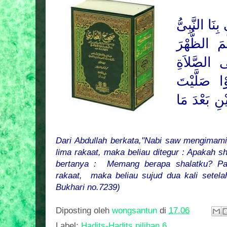
نَا النَّبِىُّ
مَ
الظُّهْرَ
ى الصَّلاَةِ
ا صَلَّيْتَ
ِ بَعْدَ مَا
Dari Abdullah berkata,"Nabi saw mengimam
lima
rakaat, maka beliau ditegur : Apakah s
bertanya :
Memang berapa shalatku? P
rakaat,
maka beliau sujud dua kali setel
Bukhari no.7239)
Diposting oleh
wongsantun
di
17.06
Label:
Hadits-Hadits pilihan 6