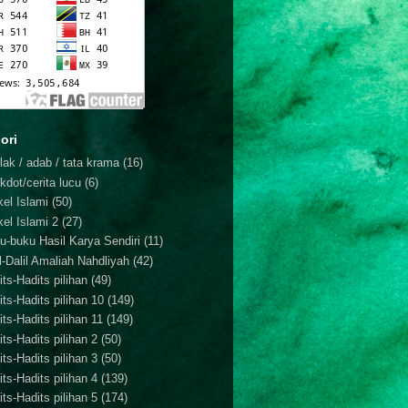
ori
lak / adab / tata krama
(16)
kdot/cerita lucu
(6)
kel Islami
(50)
kel Islami 2
(27)
u-buku Hasil Karya Sendiri
(11)
il-Dalil Amaliah Nahdliyah
(42)
ts-Hadits pilihan
(49)
its-Hadits pilihan 10
(149)
ts-Hadits pilihan 11
(149)
ts-Hadits pilihan 2
(50)
ts-Hadits pilihan 3
(50)
ts-Hadits pilihan 4
(139)
ts-Hadits pilihan 5
(174)