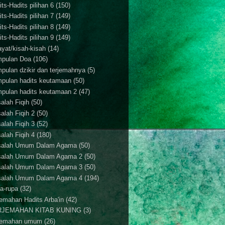
ts-Hadits pilihan 6
(150)
ts-Hadits pilihan 7
(149)
ts-Hadits pilihan 8
(149)
ts-Hadits pilihan 9
(149)
ayat/kisah-kisah
(14)
pulan Doa
(106)
pulan dzikir dan terjemahnya
(5)
pulan hadits keutamaan
(50)
pulan hadits keutamaan 2
(47)
alah Fiqih
(50)
alah Fiqih 2
(50)
alah Fiqih 3
(52)
alah Fiqih 4
(180)
alah Umum Dalam Agama
(50)
alah Umum Dalam Agama 2
(50)
alah Umum Dalam Agama 3
(50)
alah Umum Dalam Agama 4
(194)
a-rupa
(32)
jemahan Hadits Arba'in
(42)
RJEMAHAN KITAB KUNING
(3)
jemahan umum
(26)