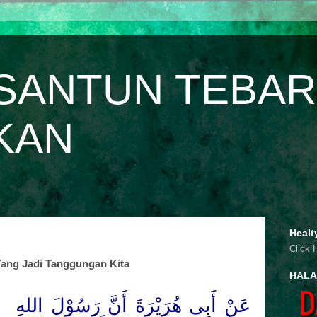
SANTUN TEBAR
KAN
Healt
Click 
ang Jadi Tanggungan Kita
HALA
عَنْ أَبِى هُرَيْرَةَ أَنَّ رَسُوْلَ
اللهِ