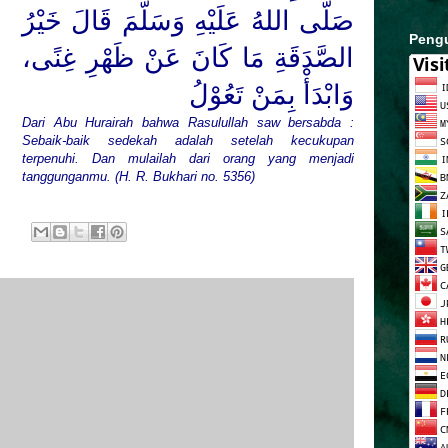
صَلَّى اللهُ عَلَيْهِ وَسَلَّمَ
قَالَ خَيْرُ
Peng
الصَّدَقَةِ مَا كَانَ عَنْ ظَهْرِ غِنًى،
وَابْدَأْ بِمَنْ تَعُوْلُ
Dari Abu Hurairah bahwa Rasulullah saw bersabda :
Sebaik-baik sedekah adalah setelah kecukupan
terpenuhi. Dan mulailah dari orang yang menjadi
tanggunganmu.
(H. R. Bukhari no. 5356)