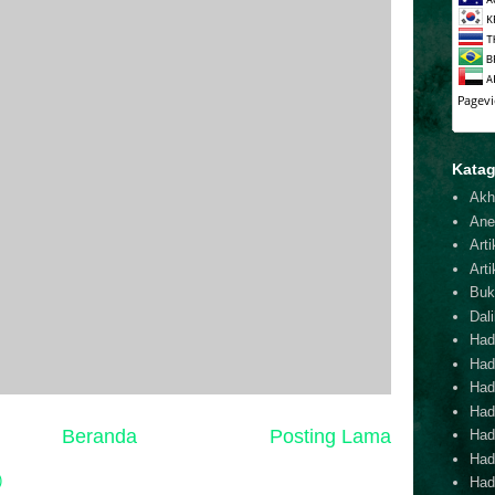
Katag
Akh
Ane
Arti
Arti
Buk
Dal
Hadi
Had
Hadi
Hadi
Beranda
Posting Lama
Hadi
Hadi
)
Hadi