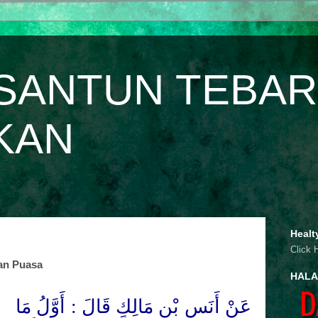
SANTUN TEBAR
KAN
Healt
Click 
an Puasa
HALA
عَنْ أَنَسِ بْنِ مَالِكٍ قَالَ : أَوَّلُ مَا