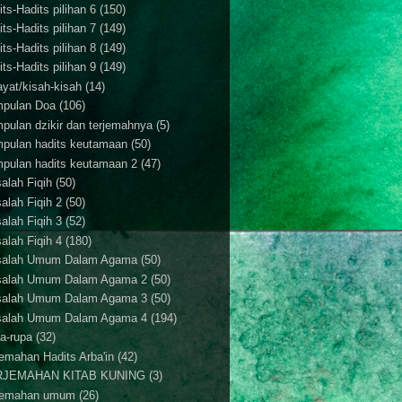
ts-Hadits pilihan 6
(150)
ts-Hadits pilihan 7
(149)
ts-Hadits pilihan 8
(149)
ts-Hadits pilihan 9
(149)
ayat/kisah-kisah
(14)
pulan Doa
(106)
pulan dzikir dan terjemahnya
(5)
pulan hadits keutamaan
(50)
pulan hadits keutamaan 2
(47)
alah Fiqih
(50)
alah Fiqih 2
(50)
alah Fiqih 3
(52)
alah Fiqih 4
(180)
alah Umum Dalam Agama
(50)
alah Umum Dalam Agama 2
(50)
alah Umum Dalam Agama 3
(50)
alah Umum Dalam Agama 4
(194)
a-rupa
(32)
jemahan Hadits Arba'in
(42)
RJEMAHAN KITAB KUNING
(3)
jemahan umum
(26)