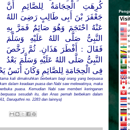
كُرِهَتِ الْحِجَامَةُ لِلصَّائِمِ أَنَّ
Peng
جَعْفَرَ بْنَ أَبِى طَالِبٍ رَضِىَ اللهُ
عَنْهُ احْتَجَمَ وَهُوَ صَائِمٌ فَمَرَّ بِهِ
النَّبِىُّ
صَلَّى اللهُ عَلَيْهِ وَسَلَّمَ
فَقَالَ : أَفْطَرَ هَذَانِ. ثُمَّ رَخَّصَ
النَّبِىُّ
صَلَّى اللهُ عَلَيْهِ وَسَلَّمَ
بَعْدُ
فِى الْحِجَامَةِ لِلصَّائِمِ وَكَانَ أَنَسٌ يَح.
ertama kali dimakruhkan berbekam bagi orang yang berpuasa
erbekam dalam keadaan puasa dan Nabi saw melewatinya, maka
 berbuka puasa. Kemudian Nabi saw memberi keringanan
 berpuasa sesudah itu, dan Anas pernah berbekam dalam
61, Daruquthni no. 2283 dan lainnya)