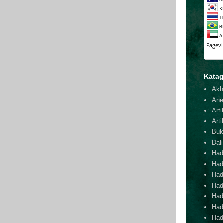
Katag
Akh
Ane
Arti
Arti
Buk
Dal
Hadi
Had
Hadi
Hadi
Hadi
Hadi
Hadi