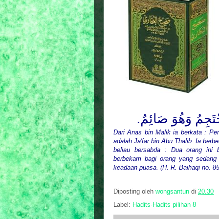
ْتَجِمُ وَهُوَ صَائِمٌ
Dari Anas bin Malik ia berkata : P
adalah Ja'far bin Abu Thalib. Ia b
beliau bersabda : Dua orang ini
berbekam bagi orang yang sedang
keadaan puasa. (H. R. Baihaqi no. 85
Diposting oleh
wongsantun
di
20.30
Label:
Hadits-Hadits pilihan 8