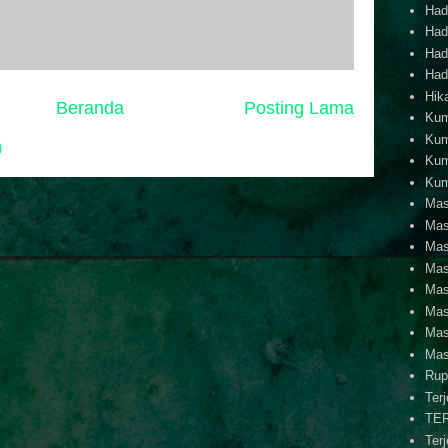
Hadi
Hadi
Hadi
Hadi
Hik
Beranda
Posting Lama
Kum
Kum
)
Kum
Kum
Mas
Mas
Mas
Mas
Mas
Mas
Mas
Mas
Rup
Ter
TE
Ter