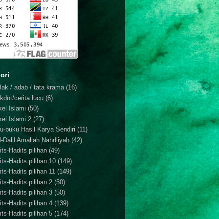
ori
lak / adab / tata krama
(16)
kdot/cerita lucu
(6)
kel Islami
(50)
kel Islami 2
(27)
u-buku Hasil Karya Sendiri
(11)
il-Dalil Amaliah Nahdliyah
(42)
ts-Hadits pilihan
(49)
its-Hadits pilihan 10
(149)
ts-Hadits pilihan 11
(149)
ts-Hadits pilihan 2
(50)
ts-Hadits pilihan 3
(50)
ts-Hadits pilihan 4
(139)
ts-Hadits pilihan 5
(174)