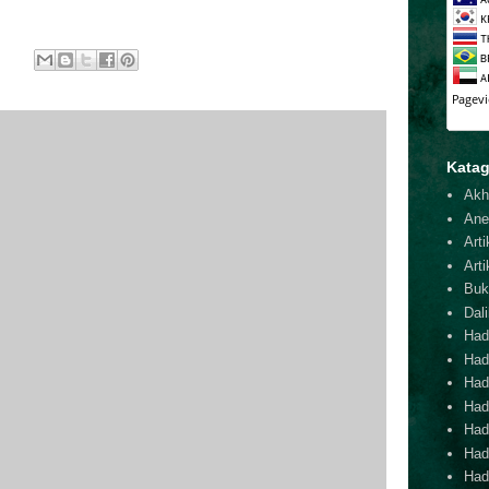
Katag
Akh
Ane
Arti
Arti
Buk
Dal
Hadi
Had
Hadi
Hadi
Hadi
Hadi
Hadi