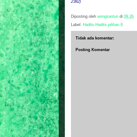
2382)
Diposting oleh
wongsantun
di
09.26
Label:
Hadits-Hadits pilihan 8
Tidak ada komentar:
Posting Komentar