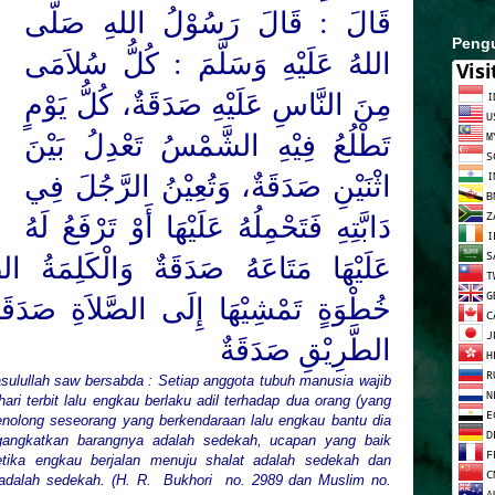
قَالَ : قَالَ رَسُوْلُ اللهِ صَلَّى
Peng
اللهُ عَلَيْهِ وَسَلَّمَ : كُلُّ سُلاَمَى
مِنَ النَّاسِ عَلَيْهِ صَدَقَةٌ، كُلُّ يَوْمٍ
تَطْلُعُ فِيْهِ الشَّمْسُ تَعْدِلُ بَيْنَ
اثْنَيْنِ صَدَقَةٌ، وَتُعِيْنُ الرَّجُلَ فِي
دَابَّتِهِ فَتَحْمِلُهُ عَلَيْهَا أَوْ تَرْفَعُ لَهُ
عَلَيْهَا مَتَاعَهُ صَدَقَةٌ وَالْكَلِمَةُ الطّ
خُطْوَةٍ تَمْشِيْهَا إِلَى الصَّلاَةِ صَدَقَة
الطَّرِيْقِ صَدَقَةٌ
asulullah saw bersabda : Setiap anggota tubuh manusia wajib
ari terbit lalu engkau berlaku adil terhadap dua orang (yang
enolong seseorang yang berkendaraan lalu engkau bantu dia
gangkatkan barangnya adalah sedekah, ucapan yang baik
etika engkau berjalan menuju shalat adalah sedekah dan
 adalah sedekah. (H. R. Bukhori
no. 2989 dan Muslim no.