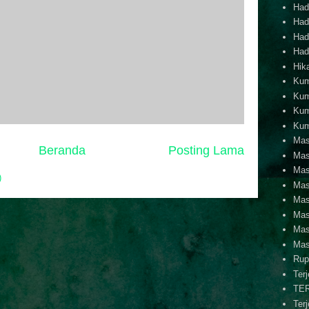
Hadi
Hadi
Hadi
Hadi
Hik
Kum
Kum
Kum
Kum
Mas
Beranda
Posting Lama
Mas
Mas
)
Mas
Mas
Mas
Mas
Mas
Rup
Ter
TE
Ter