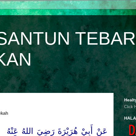
SANTUN TEBAR
KAN
Healt
Click 
ekah
HALA
عَنْ أَبِيْ هُرَيْرَةَ رَضِيَ اللهُ عَنْهُ