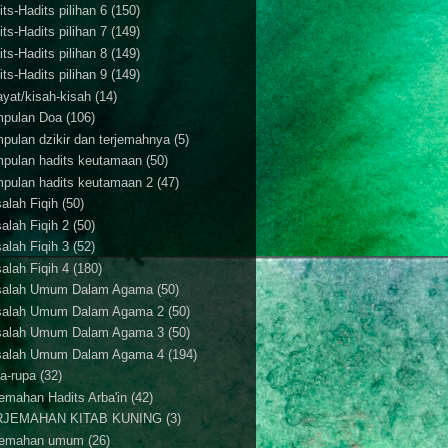
ts-Hadits pilihan 6
(150)
ts-Hadits pilihan 7
(149)
ts-Hadits pilihan 8
(149)
ts-Hadits pilihan 9
(149)
ayat/kisah-kisah
(14)
pulan Doa
(106)
pulan dzikir dan terjemahnya
(5)
pulan hadits keutamaan
(50)
pulan hadits keutamaan 2
(47)
alah Fiqih
(50)
alah Fiqih 2
(50)
alah Fiqih 3
(52)
alah Fiqih 4
(180)
alah Umum Dalam Agama
(50)
alah Umum Dalam Agama 2
(50)
alah Umum Dalam Agama 3
(50)
alah Umum Dalam Agama 4
(194)
a-rupa
(32)
jemahan Hadits Arba'in
(42)
RJEMAHAN KITAB KUNING
(3)
jemahan umum
(26)