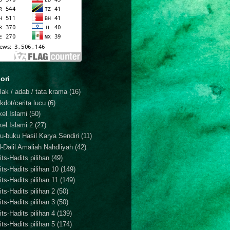
ori
lak / adab / tata krama
(16)
kdot/cerita lucu
(6)
kel Islami
(50)
kel Islami 2
(27)
u-buku Hasil Karya Sendiri
(11)
il-Dalil Amaliah Nahdliyah
(42)
ts-Hadits pilihan
(49)
its-Hadits pilihan 10
(149)
ts-Hadits pilihan 11
(149)
ts-Hadits pilihan 2
(50)
ts-Hadits pilihan 3
(50)
ts-Hadits pilihan 4
(139)
ts-Hadits pilihan 5
(174)