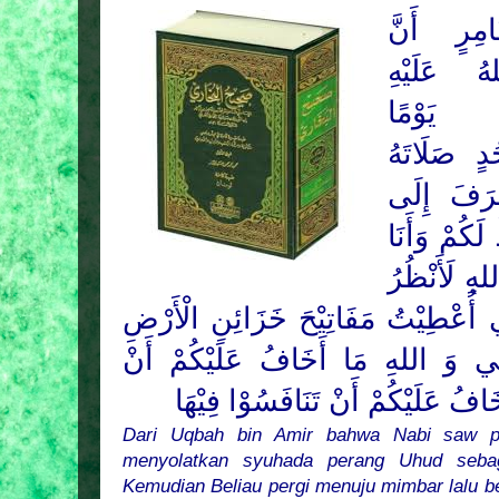
ِرٍ أَنَّ
ُ عَلَيْهِ
يَوْمًا
دٍ صَلَاتَهُ
َرَفَ إِلَى
لَكُمْ وَأَنَا
لهِ لَأَنْظُرُ
أُعْطِيْتُ مَفَاتِيْحَ خَزَائِنِ الْأَرْضِ
ِنِّي وَ اللهِ مَا أَخَافُ عَلَيْكُمْ أَنْ
َافُ عَلَيْكُمْ أَنْ تَنَافَسُوْا فِيْهَا
Dari Uqbah bin Amir bahwa Nabi saw pa
menyolatkan syuhada perang Uhud sebag
Kemudian Beliau pergi menuju mimbar lalu b