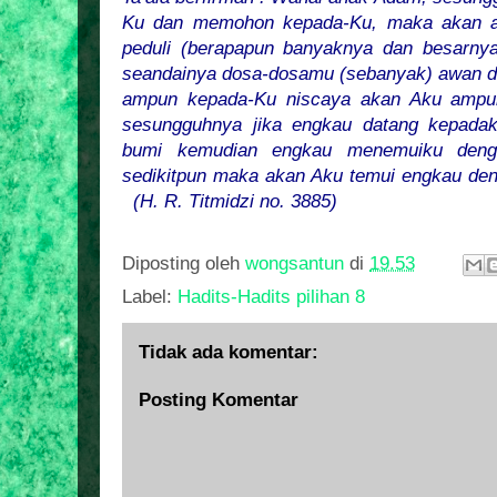
Ku dan memohon kepada-Ku, maka akan a
peduli (berapapun banyaknya dan besarn
seandainya dosa-dosamu (sebanyak) awan di
ampun kepada-Ku niscaya akan Aku ampu
sesungguhnya jika engkau datang kepada
bumi kemudian engkau menemuiku deng
sedikitpun maka akan Aku temui engkau de
(H. R. Titmidzi no. 3885)
Diposting oleh
wongsantun
di
19.53
Label:
Hadits-Hadits pilihan 8
Tidak ada komentar:
Posting Komentar