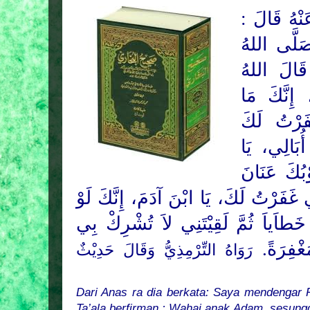
َنْهُ قَالَ
لَّى اللهُ
 قَالَ اللهُ
إِنَّكَ مَا
فَرْتُ لَكَ
ُبَالِي، يَا
ْبُكَ عَنَانَ
ي غَفَرْتُ لَكَ، يَا ابْنَ آدَمَ، إِنَّكَ لَوْ
 خَطاَياَ ثُمَّ لَقِيْتَنِي لاَ تُشْرِكْ بِي
مَغْفِرَةً
رَوَاهُ التِّرْمِذِيُّ وَقَالَ حَدِيْثٌ
Dari Anas ra dia berkata: Saya mendengar R
Ta’ala berfirman : Wahai anak Adam, sesun