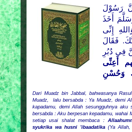
َّ رَسُوْلَ
َلَّمَ
أَخَذَ
اللهِ إِنِّى
بُّكَ. فَقَالَ
نَّ فِى دُبُرِ
هم أَعِنِّى
َ وَحُسْنِ
Dari Muadz bin Jabbal, bahwasanya Rasul
Muadz,
lalu bersabda : Ya Muadz, demi A
kapadamu, demi Allah sesungguhnya aku s
bersabda : Aku berpesan kepadamu, wahai 
setiap usai shalat membaca :
Allaahumm
syukrika wa husni 'ibaadatika
(Ya Allah, 