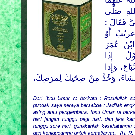
هُ عَنْهُمَا
لهِ صَلَّى
ِبَيَّ فَقَالَ
َرِيْبٌ أَوْ
بْنُ عُمَرَ
ْلُ : إِذَا
بَاحَ، وَإِذَا
لْمَسَاءَ، وَخُذْ مِنْ صِحَّتِكَ لِمَرَضِكَ
Dari Ibnu Umar ra berkata : Rasululla
pundak saya seraya bersabda : Jadilah engk
asing atau pengembara, Ibnu Umar ra berka
hari jangan tunggu pagi hari, dan jika ka
tunggu sore hari, gunakanlah kesehatanmu u
dan kehidupanmu untuk kematianmu. (H. R. 