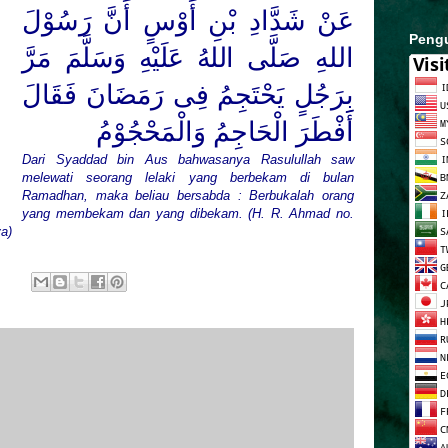
عَنْ شَدَّادِ بْنِ أَوْسٍ أَنَّ رَسُوْلَ
Peng
اللهِ
صَلَّى اللهُ عَلَيْهِ وَسَلَّمَ
مَرَّ
بِرَجُلٍ يَحْتَجِمُ فِى رَمَضَانَ فَقَالَ
أَفْطَرَ الْحَاجِمُ وَالْمَحْجُوْمُ
Dari Syaddad bin Aus bahwasanya Rasulullah saw
melewati seorang lelaki yang berbekam di bulan
Ramadhan, maka beliau bersabda : Berbukalah orang
yang membekam dan yang dibekam. (H. R. Ahmad no.
a)