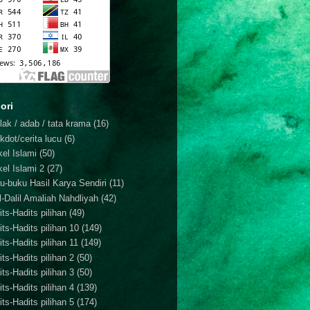
ori
lak / adab / tata krama
(16)
kdot/cerita lucu
(6)
kel Islami
(50)
kel Islami 2
(27)
u-buku Hasil Karya Sendiri
(11)
il-Dalil Amaliah Nahdliyah
(42)
ts-Hadits pilihan
(49)
its-Hadits pilihan 10
(149)
ts-Hadits pilihan 11
(149)
ts-Hadits pilihan 2
(50)
ts-Hadits pilihan 3
(50)
ts-Hadits pilihan 4
(139)
ts-Hadits pilihan 5
(174)