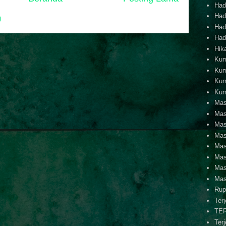
Hadi
Hadi
)
Hadi
Hadi
Hik
Kum
Kum
Kum
Kum
Mas
Mas
Mas
Mas
Mas
Mas
Mas
Mas
Rup
Ter
TE
Ter