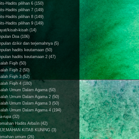
ts-Hadits pilihan 6
(150)
ts-Hadits pilihan 7
(149)
ts-Hadits pilihan 8
(149)
ts-Hadits pilihan 9
(149)
ayat/kisah-kisah
(14)
pulan Doa
(106)
pulan dzikir dan terjemahnya
(5)
pulan hadits keutamaan
(50)
pulan hadits keutamaan 2
(47)
alah Fiqih
(50)
alah Fiqih 2
(50)
alah Fiqih 3
(52)
alah Fiqih 4
(180)
alah Umum Dalam Agama
(50)
alah Umum Dalam Agama 2
(50)
alah Umum Dalam Agama 3
(50)
alah Umum Dalam Agama 4
(194)
a-rupa
(32)
jemahan Hadits Arba'in
(42)
RJEMAHAN KITAB KUNING
(3)
jemahan umum
(26)