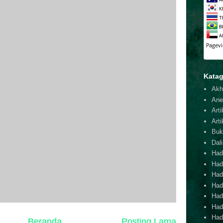
Katag
Akh
Ane
Arti
Arti
Buk
Dal
Hadi
Had
Hadi
Hadi
Hadi
Hadi
Hadi
Beranda
Posting Lama