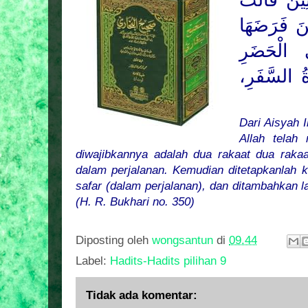
ِيْنَ قَالَتْ
نَ فَرَضَهَا
ى الْحَضَرِ
ةُ السَّفَرِ
Dari Aisyah 
Allah telah
diwajibkannya adalah dua rakaat dua raka
dalam perjalanan. Kemudian ditetapkanlah k
safar (dalam perjalanan), dan ditambahkan l
(H. R. Bukhari no. 350)
Diposting oleh
wongsantun
di
09.44
Label:
Hadits-Hadits pilihan 9
Tidak ada komentar: