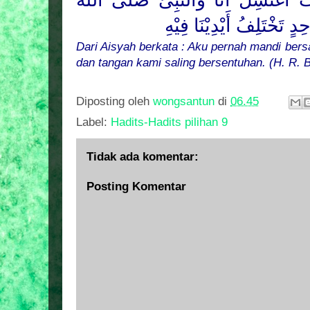
أَغْتَسِلُ أَنَا وَالنَّبِىُّ صَلَّى اللهُ
دٍ تَخْتَلِفُ أَيْدِيْنَا فِيْهِ
Dari Aisyah berkata : Aku pernah mandi bers
dan tangan kami saling bersentuhan. (H. R. B
Diposting oleh
wongsantun
di
06.45
Label:
Hadits-Hadits pilihan 9
Tidak ada komentar:
Posting Komentar