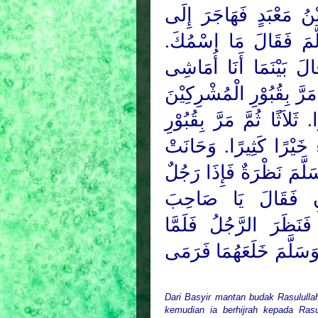
وَكَانَ اسْمُهُ فِى الْجَاه
رَسُوْلِ اللهِ صَلَّى الل
قَالَ زَحْمٌ. قَالَ بَلْ أ
رَسُوْلَ اللهِ صَلَّى اللهُ ع
فَقَالَ لَقَدْ سَبَقَ هَؤُلاَءِ
الْمُسْلِمِيْنَ فَقَالَ لَقَد
مِنْ رَسُوْلِ اللهِ صَلَّى ا
يَمْشِى فِى الْقُبُوْرِ
السِّبْتِيَّتَيْنِ وَيْحَكَ أ
عَرَفَ رَسُولَ اللهِ صَلَّى
Dari Basyir mantan budak Rasulull
kemudian ia berhijrah kepada Ras