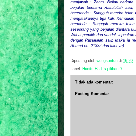
menjawab : Zahm. Beliau berkata 
berjalan bersama Rasulullah saw, 
baersabda : Sungguh mereka telah t
mengatakannya tiga kali. Kemudian 
bersabda : Sungguh mereka telah
seseorang yang berjalan diantara k
Wahai pemilik dua sandal, lepaskan 
dengan Rasulullah saw. Maka ia m
Ahmad no. 21332 dan lainnya)
Diposting oleh
wongsantun
di
16.20
Label:
Hadits-Hadits pilihan 9
Tidak ada komentar:
Posting Komentar