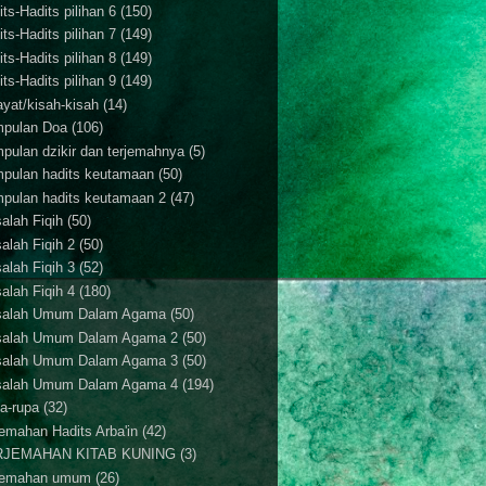
ts-Hadits pilihan 6
(150)
ts-Hadits pilihan 7
(149)
ts-Hadits pilihan 8
(149)
ts-Hadits pilihan 9
(149)
ayat/kisah-kisah
(14)
pulan Doa
(106)
pulan dzikir dan terjemahnya
(5)
pulan hadits keutamaan
(50)
pulan hadits keutamaan 2
(47)
alah Fiqih
(50)
alah Fiqih 2
(50)
alah Fiqih 3
(52)
alah Fiqih 4
(180)
alah Umum Dalam Agama
(50)
alah Umum Dalam Agama 2
(50)
alah Umum Dalam Agama 3
(50)
alah Umum Dalam Agama 4
(194)
a-rupa
(32)
jemahan Hadits Arba'in
(42)
RJEMAHAN KITAB KUNING
(3)
jemahan umum
(26)