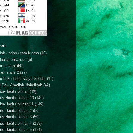
ori
lak / adab / tata krama
(16)
kdot/cerita lucu
(6)
kel Islami
(50)
kel Islami 2
(27)
u-buku Hasil Karya Sendiri
(11)
il-Dalil Amaliah Nahdliyah
(42)
ts-Hadits pilihan
(49)
its-Hadits pilihan 10
(149)
ts-Hadits pilihan 11
(149)
ts-Hadits pilihan 2
(50)
ts-Hadits pilihan 3
(50)
ts-Hadits pilihan 4
(139)
ts-Hadits pilihan 5
(174)