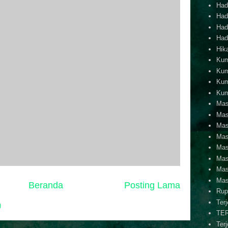
Hadi
Hadi
Hadi
Hadi
Hik
Kum
Kum
Kum
Kum
Mas
Mas
Mas
Mas
Mas
Mas
Mas
Mas
Beranda
Posting Lama
Rup
Ter
)
TE
Ter