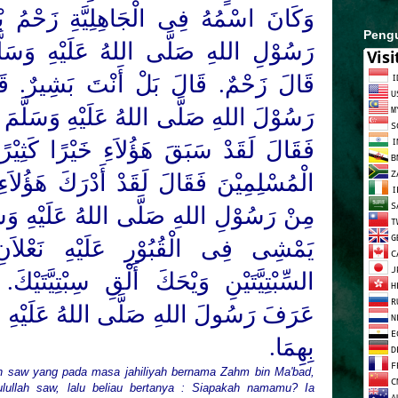
ِلِيَّةِ زَحْمُ بْنُ مَعْبَدٍ فَهَاجَرَ إِلَى
Peng
هُ عَلَيْهِ وَسَلَّمَ فَقَالَ مَا اسْمُكَ.
َنْتَ بَشِيرٌ. قَالَ بَيْنَمَا أَنَا أُمَاشِى
َلَيْهِ وَسَلَّمَ مَرَّ بِقُبُوْرِ الْمُشْرِكِيْنَ
 خَيْرًا كَثِيْرًا. ثَلاَثًا ثُمَّ مَرَّ بِقُبُوْرِ
ْ أَدْرَكَ هَؤُلاَءِ خَيْرًا كَثِيرًا. وَحَانَتْ
للهُ عَلَيْهِ وَسَلَّمَ نَظْرَةٌ فَإِذَا رَجُلٌ
 عَلَيْهِ نَعْلاَنِ فَقَالَ يَا صَاحِبَ
َلْقِ سِبْتِيَّتَيْكَ. فَنَظَرَ الرَّجُلُ فَلَمَّا
 اللهُ عَلَيْهِ وَسَلَّمَ خَلَعَهُمَا فَرَمَى
بِهِمَا.
ah saw yang pada masa jahiliyah bernama Zahm bin Ma'bad,
ulullah saw, lalu beliau bertanya : Siapakah namamu? Ia