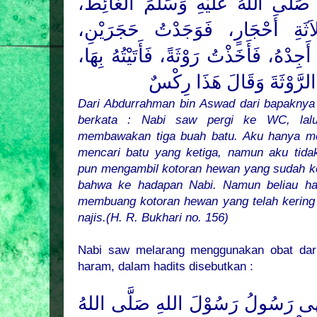
ُ
صَلَّى اللهُ عَلَيْهِ وَسَلَّمَ
الْغَائِطَ،
َلاَثَةِ أَحْجَارٍ، فَوَجَدْتُ حَجَرَيْنِ
َجِدْهُ، فَأَخَذْتُ رَوْثَةً، فَأَتَيْتُهُ بِهَا
الرَّوْثَةَ وَقَالَ هَذَا رِكْسٌ
Dari Abdurrahman bin Aswad dari bapaknya
berkata : Nabi saw pergi ke WC, lalu
membawakan tiga buah batu. Aku hanya me
mencari batu yang ketiga, namun aku tid
pun mengambil kotoran hewan yang sudah k
bahwa ke hadapan Nabi. Namun beliau h
membuang kotoran hewan yang telah kering t
najis.(H. R. Bukhari no. 156)
Nabi saw melarang menggunakan obat dari
haram, dalam hadits disebutkan :
َهَى رَسُولُ رَسُوْلَ اللهِ صَلَّى اللهُ