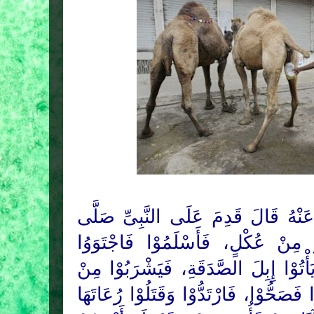
ْهُ قَالَ قَدِمَ عَلَى النَّبِىِّ
صَلَّى
مِنْ عُكْلٍ، فَأَسْلَمُوْا فَاجْتَوَوُا
يَأْتُوْا إِبِلَ الصَّدَقَةِ، فَيَشْرَبُوْا مِنْ
وْا فَصَحُّوْا، فَارْتَدُّوْا وَقَتَلُوْا رُعَاتَهَا