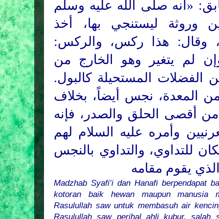
ق: «أنه صلّى الله عليه وسلم
 وروثة ليستنجي بها، أخذ
ة، وقال: هذا ركس، والركس
ن لم يتغير وهو الخارج من
من الفضلات المستحيلة كالبول
من المعدة، نجس أيضاً، بخلاف
من أقصى الحلق والصدر، فإنه
رنيين وأمره عليه السلام لهم
ان للتداوي، والتداوي بالنجس
الذي يقوم مقامه
Madzhab Syafi’i dan Hanafi berpendapat b
kotoran baik hewan maupun manusia mu
Rasulullah saw untuk membasuh air kencin
Rasulullah saw perihal ahli kubur, salah s