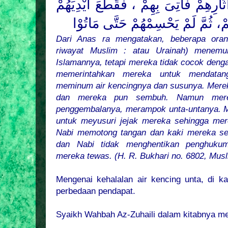
رِهِمْ فَأُتِىَ بِهِمْ ، فَقَطَعَ أَيْدِيَهُمْ
مْ، ثُمَّ لَمْ يَحْسِمْهُمْ حَتَّى مَاتُوْا
Dari Anas ra mengatakan, beberapa orang
riwayat Muslim : atau Urainah) menem
Islamannya, tetapi mereka tidak cocok deng
memerintahkan mereka untuk mendatang
meminum air kencingnya dan susunya. Merek
dan mereka pun sembuh. Namun mer
penggembalanya, merampok unta-untanya. 
untuk meyusuri jejak mereka sehingga mer
Nabi memotong tangan dan kaki mereka se
dan Nabi tidak menghentikan penghuku
mereka tewas. (H. R. Bukhari no. 6802, Musl
Mengenai kehalalan air kencing unta, di 
perbedaan pendapat.
Syaikh Wahbah Az-Zuhaili dalam kitabnya m