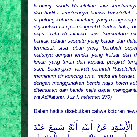
kencing, sabda Rasulullah saw sebelumnya,
dan hadits sebelumnya bahwa Rasulullah s
sepotong kotoran binatang yang mengering d
digunakan istinja–mengambil kedua batu, da
najis, kata Rasulullah saw. Sementara mu
bentuk adalah sesuatu yang keluar dari dala
termasuk sisa tubuh yang ‘berubah’ seper
najisnya dengan lender yang keluar dari 
lendir yang turun dari kepala, pangkal ten
suci. Sedangkan terkait perintah Rasululla
meminum air kencing unta, maka ini berlaku
dengan menggunakan benda najis boleh keti
ditemukan dan benda najis dapat mengganti
wa Adillatuhu, Juz I, halaman 270)
Dalam hadits disebutkan bahwa kotoran hewan
الْأَسْوَدِ عَنْ أَبِيْهِ أَنَّهُ سَمِعَ عَبْدَ