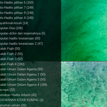
ts-Hadits pilihan 6
(150)
ts-Hadits pilihan 7
(149)
ts-Hadits pilihan 8
(149)
ts-Hadits pilihan 9
(149)
ayat/kisah-kisah
(14)
pulan Doa
(106)
pulan dzikir dan terjemahnya
(5)
pulan hadits keutamaan
(50)
pulan hadits keutamaan 2
(47)
alah Fiqih
(50)
alah Fiqih 2
(50)
alah Fiqih 3
(52)
alah Fiqih 4
(180)
alah Umum Dalam Agama
(50)
alah Umum Dalam Agama 2
(50)
alah Umum Dalam Agama 3
(50)
alah Umum Dalam Agama 4
(194)
a-rupa
(32)
jemahan Hadits Arba'in
(42)
RJEMAHAN KITAB KUNING
(3)
jemahan umum
(26)