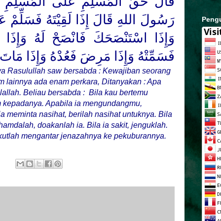
قَالَ حَقُّ الْمُسْلِمِ عَلَى الْمُسْلِمِ س
رَسُولَ اللهِ قَالَ إِذَا لَقِيْتَهُ فَسَلِّمْ عَلَ
Peng
وَإِذَا اسْتَنْصَحَكَ فَانْصَحْ لَهُ وَإِ
فَسَمِّتْهُ وَإِذَا مَرِضَ فَعُدْهُ وَإِذَا مَاتَ فَ
a Rasulullah saw bersabda : Kewajiban seorang
 lainnya ada enam perkara, Ditanyakan : Apa
lallah. Beliau bersabda : Bila kau bertemu
 kepadanya. Apabila ia mengundangmu,
a meminta nasihat, berilah nasihat untuknya. Bila
mdalah, doakanlah ia. Bila ia sakit, jenguklah.
 ikutlah mengantar jenazahnya ke pekuburannya.