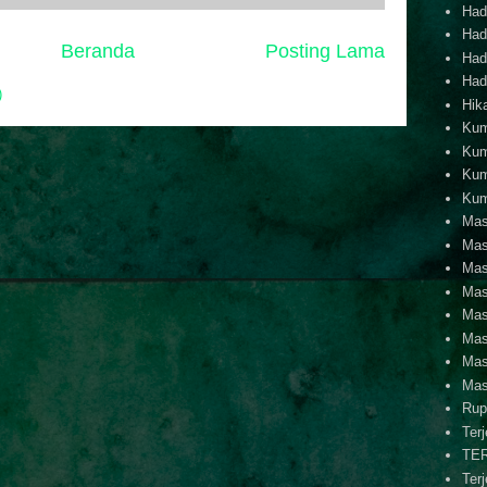
Hadi
Hadi
Beranda
Posting Lama
Hadi
Hadi
)
Hik
Kum
Kum
Kum
Kum
Mas
Mas
Mas
Mas
Mas
Mas
Mas
Mas
Rup
Ter
TE
Ter