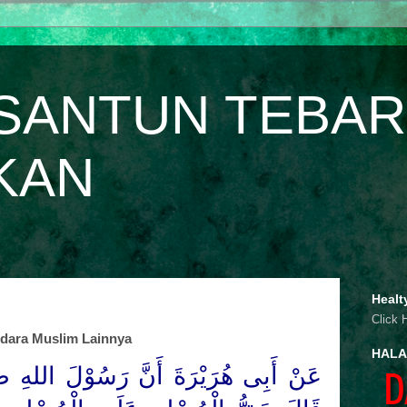
SANTUN TEBAR
KAN
Healt
Click 
dara Muslim Lainnya
HALA
عَنْ أَبِى هُرَيْرَةَ أَنَّ رَسُوْلَ
اللهِ
صَ