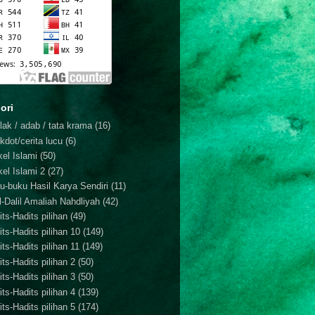
ori
lak / adab / tata krama
(16)
kdot/cerita lucu
(6)
kel Islami
(50)
kel Islami 2
(27)
u-buku Hasil Karya Sendiri
(11)
il-Dalil Amaliah Nahdliyah
(42)
ts-Hadits pilihan
(49)
its-Hadits pilihan 10
(149)
ts-Hadits pilihan 11
(149)
ts-Hadits pilihan 2
(50)
ts-Hadits pilihan 3
(50)
ts-Hadits pilihan 4
(139)
ts-Hadits pilihan 5
(174)