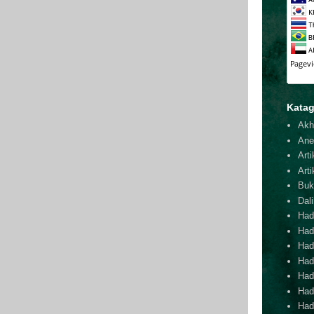
Katag
Akh
Ane
Arti
Arti
Buk
Dal
Hadi
Had
Hadi
Hadi
Hadi
Hadi
Hadi