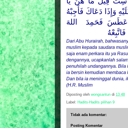
ِتٌّ قِيْلَ مَا هُنَّ يَا
يْهِ وَإِذَا دَعَاكَ فَأَجِبْهُ
ذَا عَطَسَ فَحَمِدَ اللهَ
اتَّبِعْهُ
Dari Abu Hurairah, bahwasany
muslim kepada saudara muslim
saja enam perkara itu ya Rasu
dengannya, ucapkanlah salam
penuhilah undangannya. Bila i
ia bersin kemudian membaca ha
Dan bila ia meninggal dunia,
(H.R. Muslim
Diposting oleh
wongsantun
di
13.48
Label:
Hadits-Hadits pilihan 9
Tidak ada komentar:
Posting Komentar