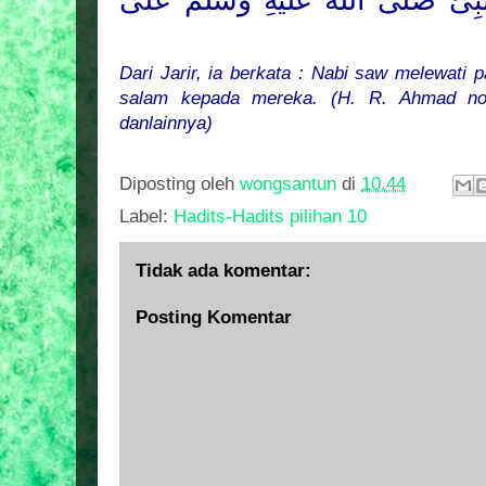
ِىُّ
صَلَّى اللهُ عَلَيْهِ وَسَلَّمَ
عَلَى
Dari Jarir
,
ia
berkata : Nabi saw melewati pa
salam kepada mereka. (H. R. Ahmad no.
danlainnya)
Diposting oleh
wongsantun
di
10.44
Label:
Hadits-Hadits pilihan 10
Tidak ada komentar:
Posting Komentar