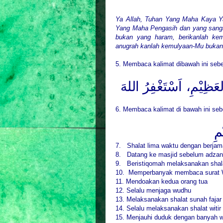
Ya Allah, Tuhan Yang Maha Kaya Y
Yang Maha Pengasih dan yang sangat
bukan yang haram, berikanlah ke
anugrah kanlah kemulyaan-Mu bukan
5. Membaca kalimat dibawah ini sebel
ْلعَظِيْمِ
اَسْتَغْفِرُ اللهَ
6. Membaca kalimat di bawah ini sebe
مِ
7. Shalat
lima
waktu dengan berjam
8. Datang ke masjid sebelum adzan
9. Beristiqomah melaksanakan shal
10. Memperbanyak membaca
surat
W
11. Mendoakan kedua orang tua
12. Selalu menjaga wudhu
13. Melaksanakan shalat sunah fajar
14. Selalu melaksanakan shalat witir
15. Menjauhi duduk dengan banyah wa