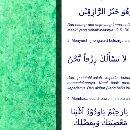
ُوَ خَيْرُ الرَّازِقِيْنَ
Dan barang apa saja yang kamu naf
rezeki yang sebaik-baiknya. Q.S. 34
3. Menyuruh (mengajak) keluarga un
 لاَ نَسْأَلُكَ رِزْقاً نَّحْنُ
Dan perintahkanlah kepada kelu
mengerjakannya. Kami tidak mem
kepadamu. Dan akibat (yang baik) it
4. Membaca doa di bawah ini setelah 
ارَحِيْمُ يَاوَدُوْدُ اَغْنِنَا
مَعْصِيَتِكَ وَبِفَضْلِكَ