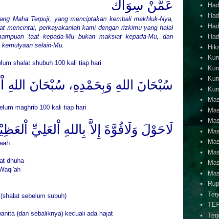
عَمَّنْ سِوَاكَ
Hadi
Hadi
ang Maha Terpuji, yang menciptakan kembali makhluk-Nya,
Hadi
 mencintai, perkayakanlah kami dengan rizkimu yang halal
mampuan taat kepada-Mu bukan maksiat kepada-Mu, dan
Hadi
 kemulyaan selain-Mu.
Hik
Kum
um shalat shubuh 100 kali tiap hari
Kum
Kum
سُبْحَانَ اللهِ
وَبِحَمْدِهِ، سُبْحَانَ اللهِ ا،
Kum
Mas
lum maghrib 100 kali tiap hari
Mas
Mas
لَاحَوْلَ وَلَاقُوَّةَ إِلاَّ
بِاللهِ اْلعَلِيِّ اْلعَظِيْ
Mas
Mas
aah
Mas
at dhuha
Mas
aqi'ah
Mas
Rup
Ter
 (shalat sebelum subuh)
TE
nita (dan sebaliknya) kecuali ada hajat
Ter