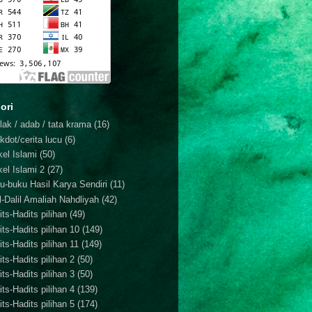
ori
lak / adab / tata krama
(16)
kdot/cerita lucu
(6)
kel Islami
(50)
kel Islami 2
(27)
u-buku Hasil Karya Sendiri
(11)
il-Dalil Amaliah Nahdliyah
(42)
ts-Hadits pilihan
(49)
its-Hadits pilihan 10
(149)
ts-Hadits pilihan 11
(149)
ts-Hadits pilihan 2
(50)
ts-Hadits pilihan 3
(50)
ts-Hadits pilihan 4
(139)
ts-Hadits pilihan 5
(174)