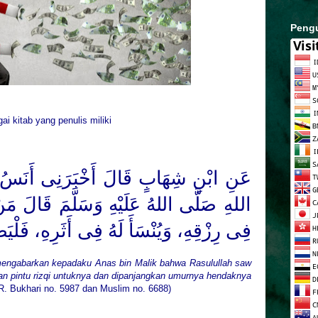
Peng
ai kitab yang penulis miliki
عَنِ ابْنِ شِهَابٍ قَالَ أَخْبَرَنِى أَنَسُ ب
اللهِ
صَلَّى اللهُ عَلَيْهِ وَسَلَّمَ
قَالَ مَنْ
فِى رِزْقِهِ، وَيُنْسَأَ لَهُ فِى أَثَرِهِ، فَلْي.
h mengabarkan kepadaku Anas bin Malik bahwa Rasulullah saw
an pintu rizqi untuknya dan dipanjangkan umurnya hendaknya
 R. Bukhari no. 5987 dan Muslim no. 6688)