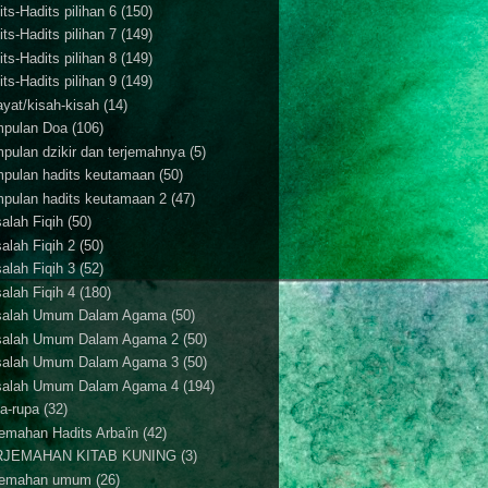
ts-Hadits pilihan 6
(150)
ts-Hadits pilihan 7
(149)
ts-Hadits pilihan 8
(149)
ts-Hadits pilihan 9
(149)
ayat/kisah-kisah
(14)
pulan Doa
(106)
pulan dzikir dan terjemahnya
(5)
pulan hadits keutamaan
(50)
pulan hadits keutamaan 2
(47)
alah Fiqih
(50)
alah Fiqih 2
(50)
alah Fiqih 3
(52)
alah Fiqih 4
(180)
alah Umum Dalam Agama
(50)
alah Umum Dalam Agama 2
(50)
alah Umum Dalam Agama 3
(50)
alah Umum Dalam Agama 4
(194)
a-rupa
(32)
jemahan Hadits Arba'in
(42)
RJEMAHAN KITAB KUNING
(3)
jemahan umum
(26)