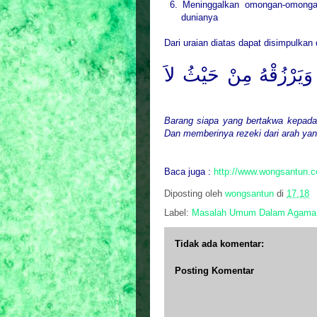
6. Meninggalkan omongan-omongan
dunianya
Dari uraian diatas dapat disimpulka
وَيَرْزُقْهُ مِنْ حَيْثُ لاَ
Barang siapa yang bertakwa kepada 
Dan memberinya rezeki dari arah yan
Baca juga :
http://www.wongsantun.c
Diposting oleh
wongsantun
di
17.18
Label:
Masalah Umum Dalam Agama
Tidak ada komentar:
Posting Komentar