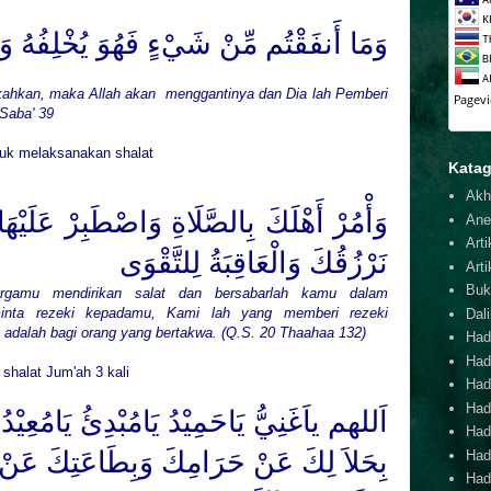
وَمَا أَنفَقْتُم مِّنْ شَيْءٍ فَهُوَ يُخْلِفُهُ وَه
kahkan, maka Allah akan menggantinya dan Dia lah Pemberi
Saba
' 39
tuk melaksanakan shalat
Katag
Akh
وَأْمُرْ أَهْلَكَ بِالصَّلَاةِ وَاصْطَبِرْ عَلَيْهَا
Ane
Arti
نَرْزُقُكَ وَالْعَاقِبَةُ لِلتَّقْوَى
Arti
Buk
argamu mendirikan salat dan bersabarlah kamu dalam
inta rezeki kepadamu, Kami lah yang memberi rezeki
Dal
u adalah bagi orang yang bertakwa. (Q.S. 20 Thaahaa 132)
Hadi
Had
shalat Jum'ah 3 kali
Hadi
Hadi
اَللهم ياَغَنِيُّ يَاحَمِيْدُ يَامُبْدِئُ يَامُعِيْدُ يَ
Hadi
بِحَلاَ لِكَ عَنْ حَرَامِكَ وَبِطَاعَتِكَ عَنْ 
Hadi
Hadi