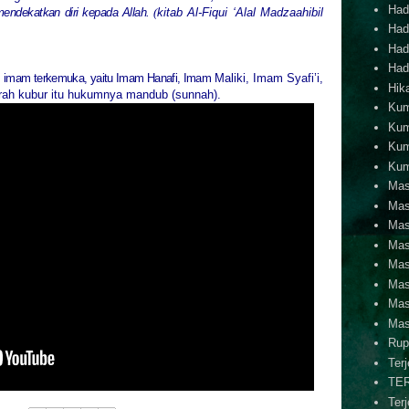
Hadi
endekatkan diri kepada Allah.
(
kitab Al-Fiqui ‘Alal Madzaahibil
Hadi
Hadi
Hadi
t
imam terkemuka, yaitu Imam Hanafi, Imam
Maliki, Imam Syafi’i,
Hik
rah kubur itu hukumnya mandub (sunnah).
Kum
Kum
Kum
Kum
Mas
Mas
Mas
Mas
Mas
Mas
Mas
Mas
Rup
Ter
TE
Ter