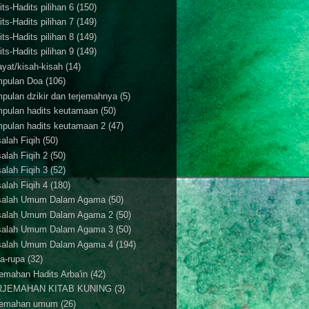
ts-Hadits pilihan 6
(150)
ts-Hadits pilihan 7
(149)
ts-Hadits pilihan 8
(149)
ts-Hadits pilihan 9
(149)
ayat/kisah-kisah
(14)
pulan Doa
(106)
pulan dzikir dan terjemahnya
(5)
pulan hadits keutamaan
(50)
pulan hadits keutamaan 2
(47)
alah Fiqih
(50)
alah Fiqih 2
(50)
alah Fiqih 3
(52)
alah Fiqih 4
(180)
alah Umum Dalam Agama
(50)
alah Umum Dalam Agama 2
(50)
alah Umum Dalam Agama 3
(50)
alah Umum Dalam Agama 4
(194)
a-rupa
(32)
jemahan Hadits Arba'in
(42)
RJEMAHAN KITAB KUNING
(3)
jemahan umum
(26)