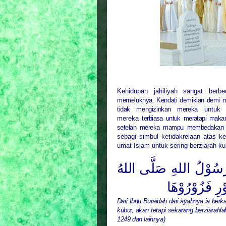
Kehidupan jahiliyah sangat ber
memeluknya. Kendati demikian demi m
tidak mengizinkan mereka
untuk b
mereka
terbiasa untuk meratapi maka
setelah mereka mampu membedakan a
sebagi simbul ketidakrelaan atas k
umat Islam untuk sering berziarah ku
 رَسُوْلُ
اللهِ
صَلَّى اللهُ
ْرِ فَزُوْرُوْهَا
Dari Ibnu Buraidah dari ayahnya ia berk
kubur, akan tetapi sekarang berziarah
1249 dan lainnya)