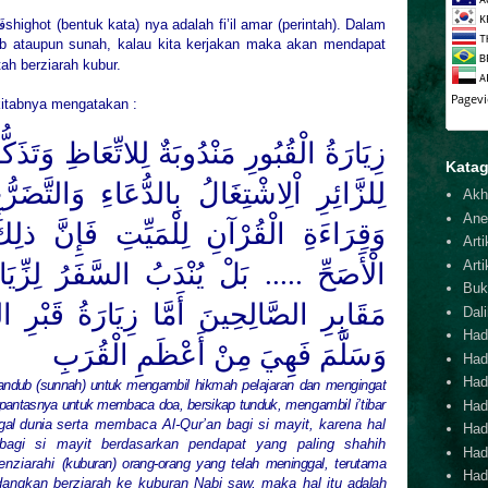
فَ
shighot (bentuk kata) nya adalah fi’il amar (perintah). Dalam
ib ataupun sunah, kalau kita kerjakan maka akan mendapat
tah berziarah kubur.
kitabnya mengatakan :
زِيَارَةُ الْقُبُورِ مَنْدُوبَةٌ لِلاتِّعَاظِ وَ .....
Katag
لِلزَّائِرِ اْلِاشْتِغَالُ بِالدُّعَاءِ وَالتَّضَرّ
Akh
Ane
وَقِرَاءَةِ الْقُرْآنِ لِلْمَيِّتِ فَإِنَّ ذلِ
Arti
Arti
الْأَصَحِّ .....
بَلْ يُنْدَبُ السَّفَرُ لِزِّ
Buk
مَقَابِرِ الصَّالِحِينَ أَمَّا زِيَارَةُ قَبْرِ النّ
Dal
Hadi
وَسَلَّمَ
فَهِيَ مِنْ أَعْظَمِ الْقُرَبِ
Had
Hadi
andub (sunnah) untuk mengambil
hikmah pelajaran dan mengingat
epantasnya untuk membaca doa, bersikap tunduk,
mengambil i’tibar
Hadi
gal dunia
serta membaca Al-Qur’an bagi si mayit, karena hal
Hadi
bagi si mayit berdasarkan pendapat yang paling shahih
Hadi
enziarahi
(kuburan) orang-orang yang telah meninggal, terutama
Hadi
angkan berziarah ke kuburan Nabi saw, maka hal itu
adalah