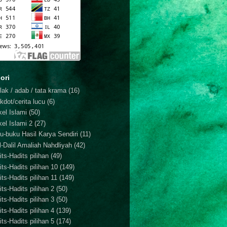
ori
lak / adab / tata krama
(16)
kdot/cerita lucu
(6)
kel Islami
(50)
kel Islami 2
(27)
u-buku Hasil Karya Sendiri
(11)
il-Dalil Amaliah Nahdliyah
(42)
ts-Hadits pilihan
(49)
its-Hadits pilihan 10
(149)
ts-Hadits pilihan 11
(149)
ts-Hadits pilihan 2
(50)
ts-Hadits pilihan 3
(50)
ts-Hadits pilihan 4
(139)
ts-Hadits pilihan 5
(174)