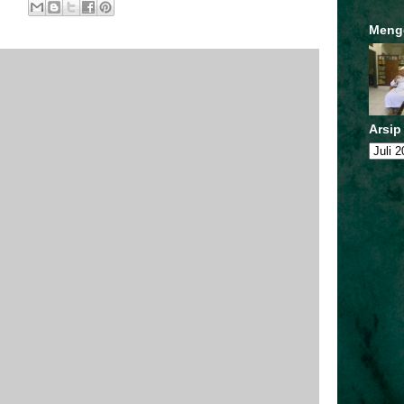
Meng
Arsip