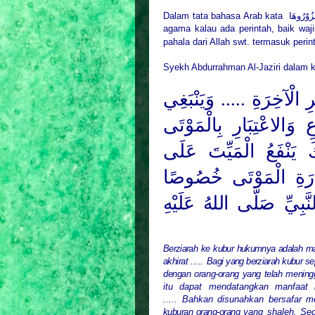
Dalam tata bahasa Arab kata
زُوْرُوهَا
agama kalau ada perintah, baik waj
pahala dari Allah swt. termasuk perin
Syekh Abdurrahman Al-Jaziri dalam 
تَذَكُّرِ الْآخِرَةِ
وَيَنْبَغِي
ُعِ وَالاعْتِبَارِ بِالْمَوْتَى
كَ يَنْفَعُ الْمَيِّتَ عَلَى
يَارَةِ الْمَوْتَى خُصُوصًا
َبِيِّ
صَلَّى اللهُ عَلَيْهِ
Berziarah ke kubur hukumnya adalah m
akhirat ....
.
Bagi yang berziarah kubur s
dengan orang-orang yang telah mening
itu dapat mendatangkan manfaat 
..... Bahkan disunahkan bersafar m
kuburan orang-orang
yang shaleh. Sed