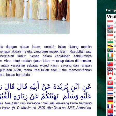
Peng
beda dengan ajaran Islam, setelah
Islam datang mereka
enjaga akidah
mereka yang baru masuk Islam, Rasulullah saw.
erziarah kubur. Sebab dalam kehidupan sebelumnya
m. Akan tetapi setelah ajaran Islam meresap
dalam diri mereka,
ntara kesedihan
sebagai wujud kasih sayang dan ratapan
eputusan Allah, maka Rasulullah saw. justru memerintahkan
bur, beliau bersabda :
عَنِ ابْنِ بُرَيْدَةَ عَنْ أَبِيْهِ قَالَ قَالَ
عَلَيْهِ وَسَلَّمَ
نَهَيْتُكُمْ عَنْ زِيَارَةِ الْقُبُو
ata, Rasulullah saw. bersabda : Dulu aku melarang
kamu berziarah
lah kubur. (H. R. Muslim no. 2305, Abu Daud no. 3237, Ahmad no.