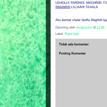
USHOLLII FARDHOL MAGHRIBI TS
IMAAMAN
LILLAAHI TA'AALA.
Aku berniat shalat fardhu Maghrib ti
Diposting oleh
wongsantun
di
13.49
Label:
Rupa-rupa
Tidak ada komentar:
Posting Komentar