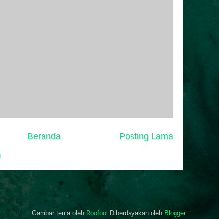
Beranda
Posting Lama
)
Gambar tema oleh
Roofoo
. Diberdayakan oleh
Blogger
.