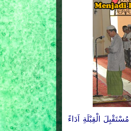
ْتَقْبِلَ الْقِبْلَةِ اَدَاءً