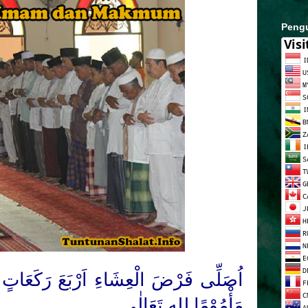
Peng
اُصَلِّى فَرْضَ الْعِشَاءِ اَرْبَعَ رَكَعَاتٍ مُس
مَأْمُوْمًا
لِلهِ
تَعَا
لٰى