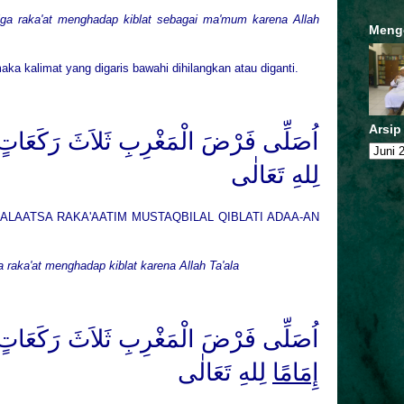
tiga raka'at menghadap kiblat sebagai ma'mum karena Allah
Meng
aka kalimat yang digaris bawahi dihilangkan atau diganti.
Arsip
اُصَلِّى فَرْضَ الْمَغْرِبِ ثَلاَثَ رَكَعَاتٍ مُس
لِلهِ
تَعَا
لٰى
ALAATSA RAKA'AATIM MUSTAQBILAL QIBLATI ADAA-AN
a raka'at menghadap kiblat karena Allah Ta'ala
اُصَلِّى فَرْضَ الْمَغْرِبِ ثَلاَثَ رَكَعَاتٍ مُس
إِمَامًا
لِلهِ
تَعَا
لٰى