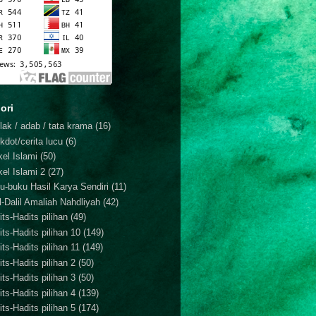
ori
lak / adab / tata krama
(16)
kdot/cerita lucu
(6)
kel Islami
(50)
kel Islami 2
(27)
u-buku Hasil Karya Sendiri
(11)
il-Dalil Amaliah Nahdliyah
(42)
ts-Hadits pilihan
(49)
its-Hadits pilihan 10
(149)
ts-Hadits pilihan 11
(149)
ts-Hadits pilihan 2
(50)
ts-Hadits pilihan 3
(50)
ts-Hadits pilihan 4
(139)
ts-Hadits pilihan 5
(174)