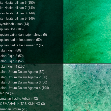
ts-Hadits pilihan 6
(150)
ts-Hadits pilihan 7
(149)
ts-Hadits pilihan 8
(149)
ts-Hadits pilihan 9
(149)
ayat/kisah-kisah
(14)
pulan Doa
(106)
pulan dzikir dan terjemahnya
(5)
pulan hadits keutamaan
(50)
pulan hadits keutamaan 2
(47)
alah Fiqih
(50)
alah Fiqih 2
(50)
alah Fiqih 3
(52)
alah Fiqih 4
(180)
alah Umum Dalam Agama
(50)
alah Umum Dalam Agama 2
(50)
alah Umum Dalam Agama 3
(50)
alah Umum Dalam Agama 4
(194)
a-rupa
(32)
jemahan Hadits Arba'in
(42)
RJEMAHAN KITAB KUNING
(3)
jemahan umum
(26)