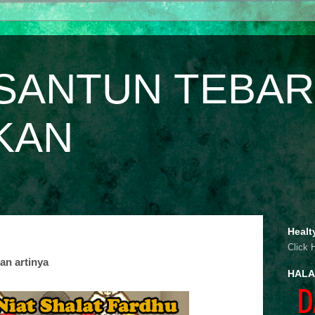
SANTUN TEBAR
KAN
Healt
Click 
dan artinya
HALA