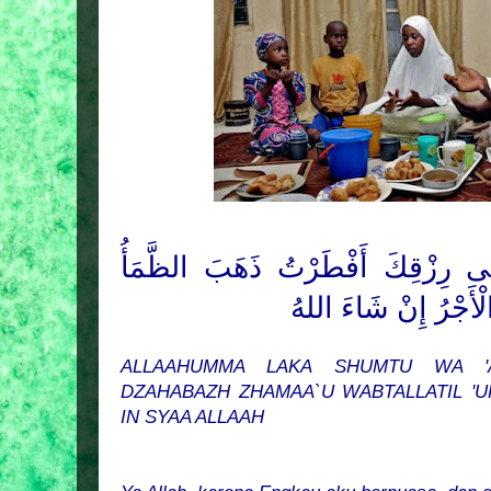
ى رِزْقِكَ أَفْطَرْتُ
ذَهَبَ الظَّمَأُ
الْأَجْرُ إِنْ شَاءَ اللهُ
ALLAAHUMMA LAKA SHUMTU WA 'A
DZAHABAZH ZHAMAA`U WABTALLATIL '
IN SYAA ALLAAH