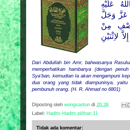
هُ عَلَيْهِ
َزَّ وَجَلَّ
ِّصْفِ مِنْ
اَّ لاِثْنَيْنِ
Dari Abdullah bin Amr, bahwasanya Rasul
memperhatikan hambanya
(dengan penuh
Sya’ban, kemudian Ia akan mengampuni
kep
dua orang yang tidak diampuninya, yait
pembunuh orang. (H. R. Ahmad no 6801)
Diposting oleh
wongsantun
di
20.26
Label:
Hadits-Hadits pilihan 11
Tidak ada komentar: