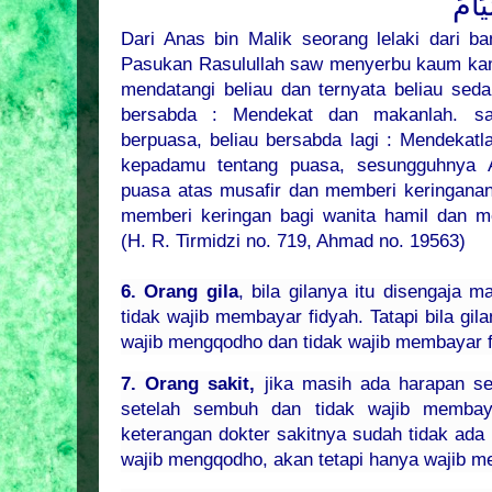
َامَ
Dari Anas bin Malik seorang lelaki dari ba
Pasukan Rasulullah saw menyerbu kaum kam
mendatangi beliau dan ternyata beliau seda
bersabda : Mendekat dan makanlah. s
berpuasa, beliau bersabda lagi : Mendekatl
kepadamu tentang puasa, sesungguhnya Al
puasa atas musafir dan memberi keringanan
memberi keringan bagi wanita hamil dan m
(H. R. Tirmidzi no. 719, Ahmad no. 19563)
6. Orang gila
, bila gilanya itu disengaja
tidak wajib membayar fidyah. Tatapi bila gil
wajib mengqodho dan tidak wajib membayar 
7. Orang sakit,
jika masih ada harapan s
setelah sembuh dan tidak wajib membay
keterangan dokter sakitnya sudah tidak ada
wajib mengqodho, akan tetapi hanya wajib m