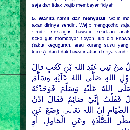
saja dan tidak wajib membayar fidyah
5. Wanita hamil dan menyusui,
wajib men
akan dirinya sendiri. Wajib mengqodho saja 
sendiri sekaligus hawatir keadaan an
sekaligus membayar fidyah jika dia khawa
(takut keguguran, atau kurang susu yan
kurus). dan tidak hawatir akan dirinya sendiri
ٌ مِنْ بَنِي عَبْدِ
اللهِ
بْنِ كَعْبٍ قَالَ
سُوْلِ
اللهِ
صَلَّى
اللهُ
عَلَيْهِ وَسَلَّمَ
لَّى
اللهُ
عَلَيْهِ وَسَلَّمَ فَوَجَدْتُهُ
لْ فَقُلْتُ إِنِّيْ صَائِمٌ فَقَالَ ادْنُ
الصِّيَامِ إِنَّ
اللهَ
تَعَالَى وَضَعَ عَنِ
طْرَ الصَّلَاةِ وَعَنِ الْحَامِلِ أَوِ