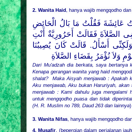
2. Wanita Haid
, hanya wajib mengqodho dan 
تُ عَائِشَةَ فَقُلْتُ مَا بَالُ الْحَائِضِ
 الصَّلاَةَ فَقَالَتْ أَحَرُورِيَّةٌ أَنْتِ
لَكِنِّى أَسْأَلُ. قَالَتْ كَانَ يُصِيبُنَا
ْمِ وَلاَ نُؤْمَرُ بِقَضَاءِ الصَّلاَةِ
Dari Mu'adzah dia berkata, saya bertanya 
Kenapa gerangan wanita yang haid mengqod
shalat? Maka Aisyah menjawab : Apakah k
Aku menjawab, Aku bukan Haruriyah, akan t
menjawab : Kami dahulu juga mengalami h
untuk mengqodho puasa dan tidak diperint
(H. R. Muslim no 789, Daud 263 dan lainnya
)
3. Wanita Nifas
, hanya wajib mengqodho dan
4. Musafir
, (bepergian dalam perjalanan ja