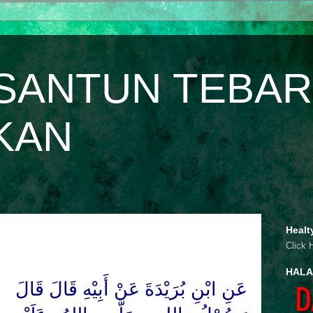
SANTUN TEBAR
KAN
Healt
Click 
HALA
عَنِ ابْنِ بُرَيْدَةَ عَنْ أَبِيْهِ قَالَ قَالَ