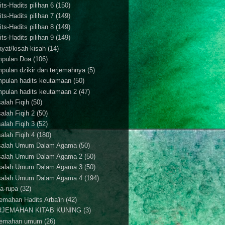
ts-Hadits pilihan 6
(150)
ts-Hadits pilihan 7
(149)
ts-Hadits pilihan 8
(149)
ts-Hadits pilihan 9
(149)
ayat/kisah-kisah
(14)
pulan Doa
(106)
pulan dzikir dan terjemahnya
(5)
pulan hadits keutamaan
(50)
pulan hadits keutamaan 2
(47)
alah Fiqih
(50)
alah Fiqih 2
(50)
alah Fiqih 3
(52)
alah Fiqih 4
(180)
alah Umum Dalam Agama
(50)
alah Umum Dalam Agama 2
(50)
alah Umum Dalam Agama 3
(50)
alah Umum Dalam Agama 4
(194)
a-rupa
(32)
jemahan Hadits Arba'in
(42)
RJEMAHAN KITAB KUNING
(3)
jemahan umum
(26)