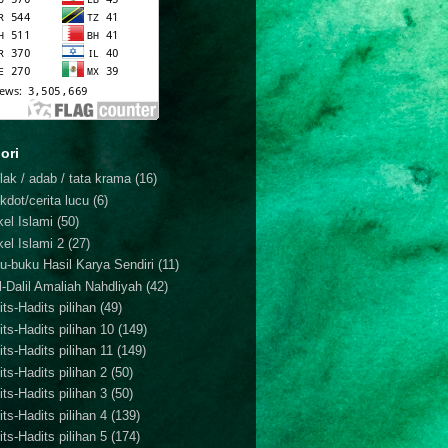
ori
lak / adab / tata krama
(16)
kdot/cerita lucu
(6)
kel Islami
(50)
kel Islami 2
(27)
u-buku Hasil Karya Sendiri
(11)
il-Dalil Amaliah Nahdliyah
(42)
ts-Hadits pilihan
(49)
its-Hadits pilihan 10
(149)
ts-Hadits pilihan 11
(149)
ts-Hadits pilihan 2
(50)
ts-Hadits pilihan 3
(50)
ts-Hadits pilihan 4
(139)
ts-Hadits pilihan 5
(174)