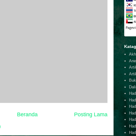
Katag
Akh
Ane
Arti
Arti
Buk
Dal
Hadi
Had
Hadi
Hadi
Beranda
Posting Lama
Hadi
Hadi
)
Hadi