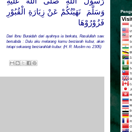
رَسُوْلُ
اللهِ
صَلَّى اللهُ عَلَيْهِ
وَسَلَّمَ
نَهَيْتُكُمْ عَنْ زِيَارَةِ الْقُبُوْرِ
Peng
فَزُوْرُوْهَا
Dari Ibnu Buraidah dari ayahnya ia berkata, Rasulullah saw.
bersabda : Dulu aku melarang
kamu berziarah kubur, akan
tetapi sekarang berziarahlah kubur. (H. R. Muslim no. 2305)